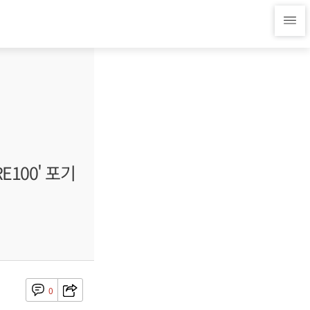
E100' 포기
0