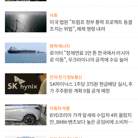
사회
미국 법원 "트럼프 정부 풍력 프로젝트 동결
조치는 위법", 해제 명령 내려
화학·에너지
로이터 "정제연료 3만 톤 한국에서 러시아
로 이동", 우크라이나의 공격에 수요 늘어
전자·전기·정보통신
SK하이닉스 1주당 375원 현금배당 실시, 추
가 주주환원 계획 9월 공개 예정
자동차·부품
BYD코리아 가격 앞세워 수입차 4위 올랐지
만, BMW·벤츠보다 높은 공임비에 소비자
불만 폭발