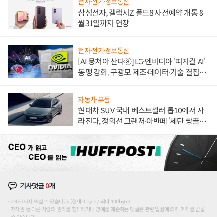
전자·전기·정보통신
삼성전자, 갤럭시Z 폴드8 사전예약 개통 8
월31일까지 연장
전자·전기·정보통신
[AI 뭉쳐야 산다⑧] LG·엔비디아 '피지컬 AI'
동맹 강화, 구광모 제조·데이터·기술 결집
해 종합 로보틱스 기업으로
자동차·부품
현대차 SUV 국내 베스트셀러 톱10에서 사
라진다, 정의선 그랜저·아반떼 '세단 쌍끌
이'로 내수 방어
기사댓글
0
개
200자까지 쓰실 수 있습니다. (현재 0 byte / 최대 400byte)
저작권 등 다른 사람의 권리를 침해하거나 명예를 훼손하는 댓글은 관련 법률에 의해 제재를 받을
수 있습니다.