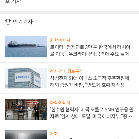
호 기자
인기기사
화학·에너지
로이터 "정제연료 3만 톤 한국에서 러시아
로 이동", 우크라이나의 공격에 수요 늘어
전자·전기·정보통신
삼성전자 SK하이닉스 소극적 주주환원에
해외 증권가 비판, "반도체 호황 지속성 의
문"
화학·에너지
'한수원 협력사' 미국 오클로 SMR 연구용 원
자로 '임계 상태' 도달, 미국 에너지부 "중요
한 이정표"
사회