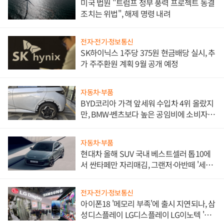
미국 법원 "트럼프 정부 풍력 프로젝트 동결
조치는 위법", 해제 명령 내려
전자·전기·정보통신
SK하이닉스 1주당 375원 현금배당 실시, 추
가 주주환원 계획 9월 공개 예정
자동차·부품
BYD코리아 가격 앞세워 수입차 4위 올랐지
만, BMW·벤츠보다 높은 공임비에 소비자
불만 폭발
자동차·부품
현대차 올해 SUV 국내 베스트셀러 톱10에
서 싼타페만 자리매김, 그랜저·아반떼 '세단
쌍끌이'로 내수 방어
전자·전기·정보통신
아이폰18 '메모리 부족'에 출시 지연되나, 삼
성디스플레이 LG디스플레이 LG이노텍 '탈