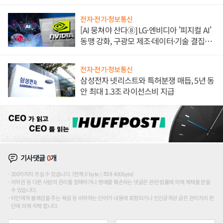
애플' 수익 다각화 속도
전자·전기·정보통신
[AI 뭉쳐야 산다⑧] LG·엔비디아 '피지컬 AI'
동맹 강화, 구광모 제조·데이터·기술 결집
해 종합 로보틱스 기업으로
전자·전기·정보통신
삼성전자 넷리스트와 특허분쟁 매듭, 5년 동
안 최대 1.3조 라이선스비 지급
기사댓글
0
개
200자까지 쓰실 수 있습니다. (현재 0 byte / 최대 400byte)
저작권 등 다른 사람의 권리를 침해하거나 명예를 훼손하는 댓글은 관련 법률에 의해 제재를 받을
수 있습니다.
타인에게 불쾌감을 주는 욕설 등 비하하는 단어가 내용에 포함되거나 인신공격성 글은 관리자의 판
단에 의해 삭제 합니다.