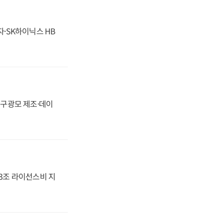
자·SK하이닉스 HB
화, 구광모 제조·데이
.3조 라이선스비 지