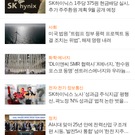
SK하이닉스 1주당 375원 현금배당 실시,
추가 주주환원 계획 9월 공개 예정
사회
미국 법원 "트럼프 정부 풍력 프로젝트 동
결 조치는 위법", 해제 명령 내려
화학·에너지
'DL이앤씨 SMR 협력사' X에너지, '한수원
포스코 동맹' 센트러스에너지와 우라늄
계약 체결
전자·전기·정보통신
SK하이닉스 노사 '성과급 주식지급' 평행
선, 곽노정 'N% 성과급' 법적 논란 벗을지
주목
정치
AI시대 맞아 25년 만에 전력산업 구조개
편 시동, '발전5사 통합' 넘어 '한전 지주사'