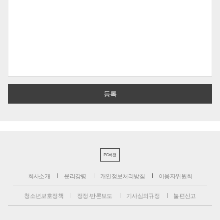
PC버전
회사소개
윤리강령
개인정보처리방침
이용자위원회
청소년보호정책
정정·반론보도
기사심의규정
불편신고