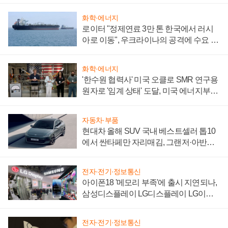
화학·에너지
로이터 "정제연료 3만 톤 한국에서 러시
아로 이동", 우크라이나의 공격에 수요 늘
어
화학·에너지
'한수원 협력사' 미국 오클로 SMR 연구용
원자로 '임계 상태' 도달, 미국 에너지부
"중요한 이정표"
자동차·부품
현대차 올해 SUV 국내 베스트셀러 톱10
에서 싼타페만 자리매김, 그랜저·아반떼
'세단 쌍끌이'로 내수 방어
전자·전기·정보통신
아이폰18 '메모리 부족'에 출시 지연되나,
삼성디스플레이 LG디스플레이 LG이노
텍 '탈애플' 수익 다각화 속도
전자·전기·정보통신