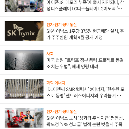
아이폰18 '메모리 부족'에 출시 지연되나, 삼
성디스플레이 LG디스플레이 LG이노텍 '탈
애플' 수익 다각화 속도
전자·전기·정보통신
SK하이닉스 1주당 375원 현금배당 실시, 추
가 주주환원 계획 9월 공개 예정
사회
미국 법원 "트럼프 정부 풍력 프로젝트 동결
조치는 위법", 해제 명령 내려
화학·에너지
'DL이앤씨 SMR 협력사' X에너지, '한수원 포
스코 동맹' 센트러스에너지와 우라늄 계약
체결
전자·전기·정보통신
SK하이닉스 노사 '성과급 주식지급' 평행선,
곽노정 'N% 성과급' 법적 논란 벗을지 주목