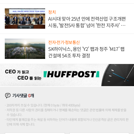
정치
AI시대 맞아 25년 만에 전력산업 구조개편
시동, '발전5사 통합' 넘어 '한전 지주사' 재편
론도
전자·전기·정보통신
SK하이닉스, 용인 'Y2' 팹과 청주 'M17' 팹
건설에 54조 투자 결정
기사댓글
0
개
200자까지 쓰실 수 있습니다. (현재 0 byte / 최대 400byte)
저작권 등 다른 사람의 권리를 침해하거나 명예를 훼손하는 댓글은 관련 법률에 의해 제재를 받을
수 있습니다.
타인에게 불쾌감을 주는 욕설 등 비하하는 단어가 내용에 포함되거나 인신공격성 글은 관리자의 판
단에 의해 삭제 합니다.