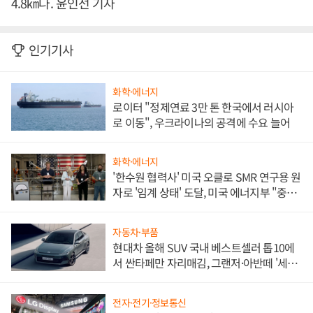
4.8㎞다. 윤인선 기자
인기기사
화학·에너지
로이터 "정제연료 3만 톤 한국에서 러시아
로 이동", 우크라이나의 공격에 수요 늘어
화학·에너지
'한수원 협력사' 미국 오클로 SMR 연구용 원
자로 '임계 상태' 도달, 미국 에너지부 "중요
한 이정표"
자동차·부품
현대차 올해 SUV 국내 베스트셀러 톱10에
서 싼타페만 자리매김, 그랜저·아반떼 '세단
쌍끌이'로 내수 방어
전자·전기·정보통신