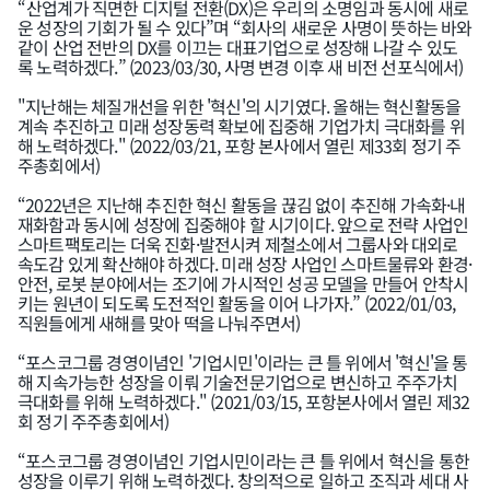
​​​​“산업계가 직면한 디지털 전환(DX)은 우리의 소명임과 동시에 새로
운 성장의 기회가 될 수 있다”며 “회사의 새로운 사명이 뜻하는 바와
같이 산업 전반의 DX를 이끄는 대표기업으로 성장해 나갈 수 있도
록 노력하겠다.” (2023/03/30, 사명 변경 이후 새 비전 선포식에서)
"지난해는 체질개선을 위한 '혁신'의 시기였다. 올해는 혁신활동을
계속 추진하고 미래 성장동력 확보에 집중해 기업가치 극대화를 위
해 노력하겠다." (2022/03/21, 포항 본사에서 열린 제33회 정기 주
주총회에서)
“2022년은 지난해 추진한 혁신 활동을 끊김 없이 추진해 가속화·내
재화함과 동시에 성장에 집중해야 할 시기이다. 앞으로 전략 사업인
스마트팩토리는 더욱 진화·발전시켜 제철소에서 그룹사와 대외로
속도감 있게 확산해야 하겠다. 미래 성장 사업인 스마트물류와 환경·
안전, 로봇 분야에서는 조기에 가시적인 성공 모델을 만들어 안착시
키는 원년이 되도록 도전적인 활동을 이어 나가자.” (2022/01/03,
직원들에게 새해를 맞아 떡을 나눠주면서)
“포스코그룹 경영이념인 '기업시민'이라는 큰 틀 위에서 '혁신'을 통
해 지속가능한 성장을 이뤄 기술전문기업으로 변신하고 주주가치
극대화를 위해 노력하겠다." (2021/03/15, 포항본사에서 열린 제32
회 정기 주주총회에서)
“포스코그룹 경영이념인 기업시민이라는 큰 틀 위에서 혁신을 통한
성장을 이루기 위해 노력하겠다. 창의적으로 일하고 조직과 세대 사