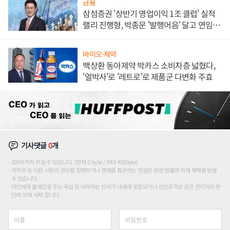
금융
삼섬증권 '상반기 영업이익 1조 클럽' 실적
랠리 진행형, 박종문 '발행어음' 달고 연임 향
하나
바이오·제약
백상환 동아제약 박카스 소비자층 넓혔다,
'얼박사'로 '레트로'로 제품군 다변화 주효
기사댓글
0
개
200자까지 쓰실 수 있습니다. (현재 0 byte / 최대 400byte)
저작권 등 다른 사람의 권리를 침해하거나 명예를 훼손하는 댓글은 관련 법률에 의해 제재를 받을
수 있습니다.
타인에게 불쾌감을 주는 욕설 등 비하하는 단어가 내용에 포함되거나 인신공격성 글은 관리자의 판
단에 의해 삭제 합니다.