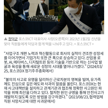
▲
정덕균
포스코ICT 대표이사 사장(오른쪽)이 2023년 1월2일 신년을
맞아 직원들에게 덕담과 함게 떡을 나눠주고 있다. < 포스코ICT >
“사업구조 개편 노력과 혁신활동으로 회사의 실적이 견조한 성장세
를 이어가면서 기업가치 또한 큰 폭으로 상승하고 있다. 산업용 로
봇, AI, 메타버스, 디지털트윈 등의 기술을 기반으로 하는 신사업 발
굴과 육성을 통해 새로운 성장의 시대를 열어나가겠다.” (2024/03/
25, 포스코DX 정기주주총회에서)
“불의의 사고로 유명을 달리하신 근로자분의 명복을 빌며, 유가족
께도 진심으로 깊은 애도와 사과의 말씀을 올린다. 포스코DX는 현
재 사고대책반을 설치하고 관계기관과 협조해 정확한 사고원인 파
악을 위해 최선을 다하고 있다. 철저한 원인 규명을 통해 안전사고가
재발하지 않도록 모든 방법을 강구하겠다.” (2023/08/23, 협력업체
직원 사망사고에 대한 사과문에서)