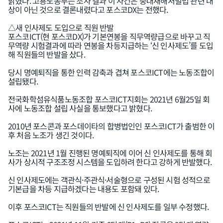
밝혔다. 고용노동부는 조사 결과 이 사건은 중대재해처벌법 관련 대
상이 아닌 것으로 결론내렸다고 포스코DX는 전했다.
△새 인사제도 도입으로 직원 반발
포스코ICT(현 포스코DX)가 기본연봉을 직무역량급으로 바꾸고 직
무역량 시험결과에 따라 연봉을 차등지급하는 ‘신 인사제도’를 도입
해 직원들의 반발을 샀다.
당시 명예퇴직을 통한 인력 감축과 겹쳐 포스코ICT에는 노동조합이
설립됐다.
전국화학섬유식품노동조합 포스코ICT지회는 2021년 6월25일 회
사에 노동조합 설립 사실을 통보했다고 밝혔다.
2010년 포스콘과 포스데이타의 합병법인인 포스코ICT가 출범한 이
후 처음 노조가 생긴 것이다.
노조는 2021년 1월 진행된 명예퇴직에 이어 신 인사제도를 통해 회
사가 상시적 구조조정 시스템을 도입하려 한다고 강하게 반발했다.
신 인사제도에는 객관식·주관식·서술형으로 구성된 시험 성적으로
기본급을 차등 지급하겠다는 내용도 포함돼 있다.
이후 포스코ICT는 직원들의 반발에 신 인사제도를 일부 수정했다.