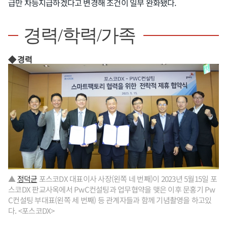
급만 차등지급하겠다고 변경해 조건이 일부 완화됐다.
경력/학력/가족
◆ 경력
▲
정덕균
포스코DX 대표이사 사장(왼쪽 네 번째)이 2023년 5월15일 포
스코DX 판교사옥에서 PwC컨설팅과 업무협약을 맺은 이후 문홍기 Pw
C컨설팅 부대표(왼쪽 세 번째) 등 관계자들과 함께 기념촬영을 하고있
다. <포스코DX>