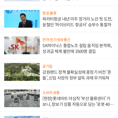
항공·물류
파라타항공 내년 미주 장거리 노선 첫 도전,
윤철민 '하이브리드 항공사' 승부수 통할까
전자·전기·정보통신
SK하이닉스 통합노조 설립 움직임 본격화,
성과급 체계 불만에 3500명 결집
공기업
강원랜드 정책 불확실성에 중장기 비전 '흔
들', 신임 사장의 정부 설득 과제 무거워져
소비자·유통
[현장] 롯데마트 야심작 '부산 물류센터' 가
보니, 장보기 상품 자동으로 담는 '로봇 400
대' 장관