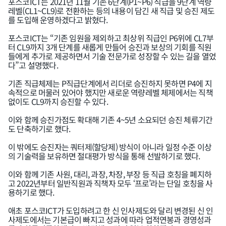
포스코ICT는 2021년 11월 기존 6단계(P1~P6) 직급을 9단계 역량
레벨(CL1~CL9)로 전환하는 등의 내용이 담긴 새 직급 및 승진 제도
를 도입해 운영하겠다고 밝혔다.
포스코ICT는 “기존 임원을 제외하고 최상위 직급인 P6위에 CL7부
터 CL9까지 3개 단계를 새롭게 만들어 승진과 보상의 기회를 직원
들에게 추가로 제공하면서 기술 전문가로 성장할 수 있는 길을 열었
다”고 설명했다.
기존 직급체제는 P직급단계에서 리더로 승진하지 못하면 P4에 지
속적으로 머물러 있어야 했지만 새로운 역량레벨 체제에서는 직책
없이도 CL9까지 승진할 수 있다.
이와 함께 승진가점도 확대해 기존 4~5년 소요되던 승진 체류기간
도 단축하기로 했다.
이 밖에도 승진자는 쿼터제(할당제) 방식이 아니라 일정 수준 이상
의 기술력을 보유하면 절대평가 방식을 통해 선발하기로 했다.
이와 함께 기존 사원, 대리, 과장, 차장, 부장 등 직급 호칭을 폐지하
고 2022년부터 일반직원과 직책자 모두 ‘프로’라는 단일 호칭을 사
용하기로 했다.
애초 포스코ICT가 도입하려고 한 신 인사제도와 달리 변경된 신 인
사제도에서는 기본급이 빠지고 성과에 따라 업적연봉과 경영성과