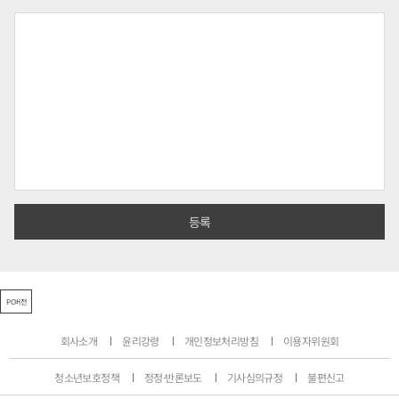
PC버전
회사소개
윤리강령
개인정보처리방침
이용자위원회
청소년보호정책
정정·반론보도
기사심의규정
불편신고