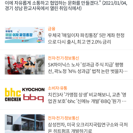
이에 자유롭게 소통하고 협업하는 문화를 만들겠다.” (2021/01/04,
경기 성남 판교사옥에서 열린 취임식에서)
인기기사
금융
우체국 '매일이자 파킹통장' 5만 계좌 한정
으로 다시 출시, 최고 연 2.0% 금리
전자·전기·정보통신
SK하이닉스 노사 '성과급 주식 지급' 평행
선, 곽노정 'N% 성과급' 법적 논란 벗을지 주
목
소비자·유통
치킨3사 '가맹점 상생' 비교해보니, 교촌 '영
업권 보호'·bhc '신메뉴 개발'·BBQ '원가 부
담'
전자·전기·정보통신
삼성전자, 미국 오크리지국립연구소와 극저
온 히트펌프 개발하기로