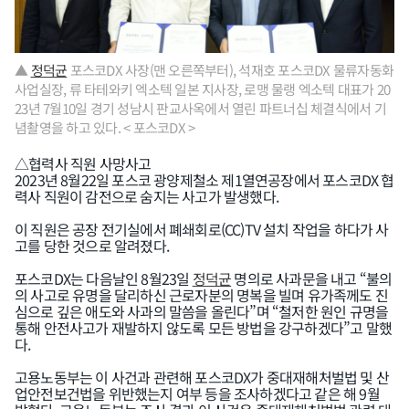
▲
정덕균
포스코DX 사장(맨 오른쪽부터), 석재호 포스코DX 물류자동화
사업실장, 류 타테와키 엑소텍 일본 지사장, 로맹 물랭 엑소텍 대표가 20
23년 7월10일 경기 성남시 판교사옥에서 열린 파트너십 체결식에서 기
념촬영을 하고 있다. < 포스코DX >
△협력사 직원 사망사고
2023년 8월22일 포스코 광양제철소 제1열연공장에서 포스코DX 협
력사 직원이 감전으로 숨지는 사고가 발생했다.
이 직원은 공장 전기실에서 폐쇄회로(CC)TV 설치 작업을 하다가 사
고를 당한 것으로 알려졌다.
포스코DX는 다음날인 8월23일
정덕균
명의로 사과문을 내고 “불의
의 사고로 유명을 달리하신 근로자분의 명복을 빌며 유가족께도 진
심으로 깊은 애도와 사과의 말씀을 올린다”며 “철저한 원인 규명을
통해 안전사고가 재발하지 않도록 모든 방법을 강구하겠다”고 말했
다.
고용노동부는 이 사건과 관련해 포스코DX가 중대재해처벌법 및 산
업안전보건법을 위반했는지 여부 등을 조사하겠다고 같은 해 9월