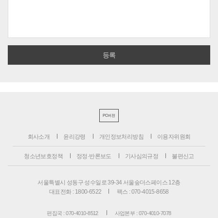
PC버전
회사소개
윤리강령
개인정보처리방침
이용자위원회
청소년보호정책
정정·반론보도
기사심의규정
불편신고
서울특별시 성동구 성수일로 39-34 서울숲더스페이스 12층
대표전화 : 1800-6522
팩스 : 070-4015-8658
편집국 : 070-4010-8512
사업본부 : 070-4010-7078