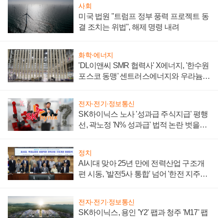
사회
미국 법원 "트럼프 정부 풍력 프로젝트 동
결 조치는 위법", 해제 명령 내려
화학·에너지
'DL이앤씨 SMR 협력사' X에너지, '한수원
포스코 동맹' 센트러스에너지와 우라늄
계약 체결
전자·전기·정보통신
SK하이닉스 노사 '성과급 주식지급' 평행
선, 곽노정 'N% 성과급' 법적 논란 벗을지
주목
정치
AI시대 맞아 25년 만에 전력산업 구조개
편 시동, '발전5사 통합' 넘어 '한전 지주사'
재편론도
전자·전기·정보통신
SK하이닉스, 용인 'Y2' 팹과 청주 'M17' 팹