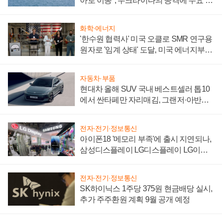
아로 이동", 우크라이나의 공격에 수요 늘
어
화학·에너지
'한수원 협력사' 미국 오클로 SMR 연구용
원자로 '임계 상태' 도달, 미국 에너지부
"중요한 이정표"
자동차·부품
현대차 올해 SUV 국내 베스트셀러 톱10
에서 싼타페만 자리매김, 그랜저·아반떼
'세단 쌍끌이'로 내수 방어
전자·전기·정보통신
아이폰18 '메모리 부족'에 출시 지연되나,
삼성디스플레이 LG디스플레이 LG이노
텍 '탈애플' 수익 다각화 속도
전자·전기·정보통신
SK하이닉스 1주당 375원 현금배당 실시,
추가 주주환원 계획 9월 공개 예정