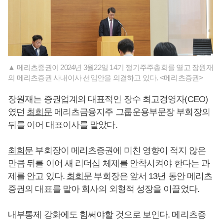
▲ 메리츠증권이 2024년 3월22일 14기 정기주주총회를 열고 장원재
의 메리츠증권 사내이사 선임안을 의결하고 있다. <메리츠증권>
장원재는 증권업계의 대표적인 장수 최고경영자(CEO)
였던
최희문
메리츠금융지주 그룹운용부문장 부회장의
뒤를 이어 대표이사를 맡았다.
최희문
부회장이 메리츠증권에 미친 영향이 적지 않은
만큼 뒤를 이어 새 리더십 체제를 안착시켜야 한다는 과
제를 안고 있다.
최희문
부회장은 앞서 13년 동안 메리츠
증권의 대표를 맡아 회사의 외형적 성장을 이끌었다.
내부통제 강화에도 힘써야할 것으로 보인다. 메리츠증