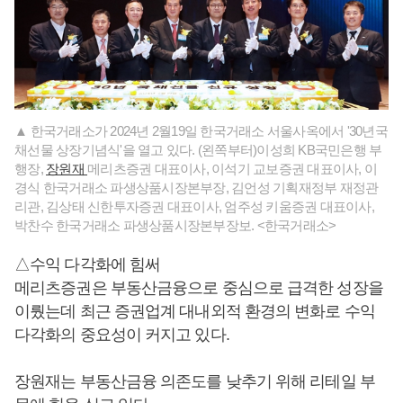
▲ 한국거래소가 2024년 2월19일 한국거래소 서울사옥에서 '30년국
채선물 상장기념식'을 열고 있다. (왼쪽부터)이성희 KB국민은행 부
행장,
장원재
메리츠증권 대표이사, 이석기 교보증권 대표이사, 이
경식 한국거래소 파생상품시장본부장, 김언성 기획재정부 재정관
리관, 김상태 신한투자증권 대표이사, 엄주성 키움증권 대표이사,
박찬수 한국거래소 파생상품시장본부장보. <한국거래소>
△수익 다각화에 힘써
메리츠증권은 부동산금융으로 중심으로 급격한 성장을
이뤘는데 최근 증권업계 대내외적 환경의 변화로 수익
다각화의 중요성이 커지고 있다.
장원재는 부동산금융 의존도를 낮추기 위해 리테일 부