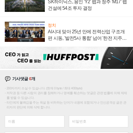
SK하이닉스, 용인 'Y2' 팹과 청주 'M17' 팹
건설에 54조 투자 결정
정치
AI시대 맞아 25년 만에 전력산업 구조개
편 시동, '발전5사 통합' 넘어 '한전 지주사'
재편론도
기사댓글
0
개
200자까지 쓰실 수 있습니다. (현재 0 byte / 최대 400byte)
저작권 등 다른 사람의 권리를 침해하거나 명예를 훼손하는 댓글은 관련 법률에 의해 제재
를 받을 수 있습니다.
타인에게 불쾌감을 주는 욕설 등 비하하는 단어가 내용에 포함되거나 인신공격성 글은 관
리자의 판단에 의해 삭제 합니다.