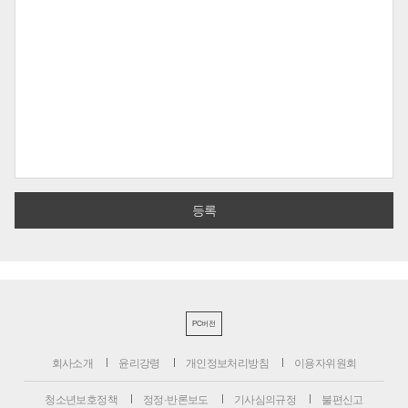
PC버전
회사소개
윤리강령
개인정보처리방침
이용자위원회
청소년보호정책
정정·반론보도
기사심의규정
불편신고