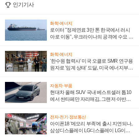
인기기사
화학·에너지
로이터 "정제연료 3만 톤 한국에서 러시
아로 이동", 우크라이나의 공격에 수요 늘
어
화학·에너지
'한수원 협력사' 미국 오클로 SMR 연구용
원자로 '임계 상태' 도달, 미국 에너지부
"중요한 이정표"
자동차·부품
현대차 올해 SUV 국내 베스트셀러 톱10
에서 싼타페만 자리매김, 그랜저·아반떼
'세단 쌍끌이'로 내수 방어
전자·전기·정보통신
아이폰18 '메모리 부족'에 출시 지연되나,
삼성디스플레이 LG디스플레이 LG이노
텍 '탈애플' 수익 다각화 속도