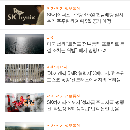
전자·전기·정보통신
SK하이닉스 1주당 375원 현금배당 실시,
추가 주주환원 계획 9월 공개 예정
사회
미국 법원 "트럼프 정부 풍력 프로젝트 동
결 조치는 위법", 해제 명령 내려
화학·에너지
'DL이앤씨 SMR 협력사' X에너지, '한수원
포스코 동맹' 센트러스에너지와 우라늄
계약 체결
전자·전기·정보통신
SK하이닉스 노사 '성과급 주식지급' 평행
선, 곽노정 'N% 성과급' 법적 논란 벗을지
주목
전자·전기·정보통신