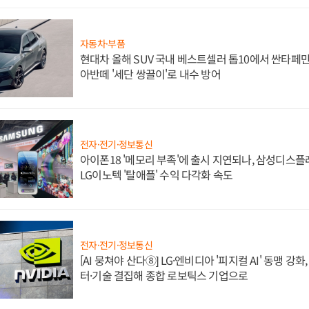
자동차·부품
현대차 올해 SUV 국내 베스트셀러 톱10에서 싼타페만
아반떼 '세단 쌍끌이'로 내수 방어
전자·전기·정보통신
아이폰18 '메모리 부족'에 출시 지연되나, 삼성디스
LG이노텍 '탈애플' 수익 다각화 속도
전자·전기·정보통신
[AI 뭉쳐야 산다⑧] LG·엔비디아 '피지컬 AI' 동맹 강
터·기술 결집해 종합 로보틱스 기업으로