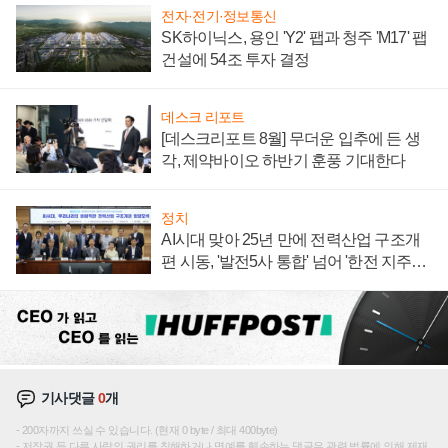
전자·전기·정보통신
SK하이닉스, 용인 'Y2' 팹과 청주 'M17' 팹
건설에 54조 투자 결정
데스크 리포트
[데스크리포트 8월] 무더운 입추에 든 생
각, 제약바이오 하반기 훈풍 기대한다
정치
AI시대 맞아 25년 만에 전력산업 구조개
편 시동, '발전5사 통합' 넘어 '한전 지주사'
재편론도
기사댓글
0
개
200자까지 쓰실 수 있습니다. (현재 0 byte / 최대 400byte)
저작권 등 다른 사람의 권리를 침해하거나 명예를 훼손하는 댓글은 관련 법률에 의해 제재