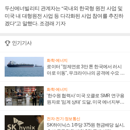
두산에너빌리티 관계자는 “국내외 한국형 원전 사업 및
미국 내 대형원전 사업 등 다각화된 사업 참여를 추진하
겠다”고 말했다. 조경래 기자
인기기사
화학·에너지
로이터 "정제연료 3만 톤 한국에서 러시
아로 이동", 우크라이나의 공격에 수요 늘
어
화학·에너지
'한수원 협력사' 미국 오클로 SMR 연구용
원자로 '임계 상태' 도달, 미국 에너지부
"중요한 이정표"
전자·전기·정보통신
SK하이닉스 1주당 375원 현금배당 실시,