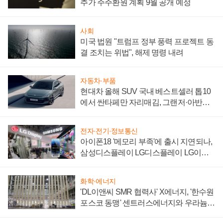
추가 주주환원 계획 9월 공개 예정
사회
미국 법원 "트럼프 정부 풍력 프로젝트 동
결 조치는 위법", 해제 명령 내려
자동차·부품
현대차 올해 SUV 국내 베스트셀러 톱10
에서 싼타페만 자리매김, 그랜저·아반떼
'세단 쌍끌이'로 내수 방어
전자·전기·정보통신
아이폰18 '메모리 부족'에 출시 지연되나,
삼성디스플레이 LG디스플레이 LG이노
텍 '탈애플' 수익 다각화 속도
화학·에너지
'DL이앤씨 SMR 협력사' X에너지, '한수원
포스코 동맹' 센트러스에너지와 우라늄
계약 체결