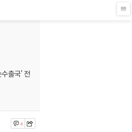
순수출국' 전
0