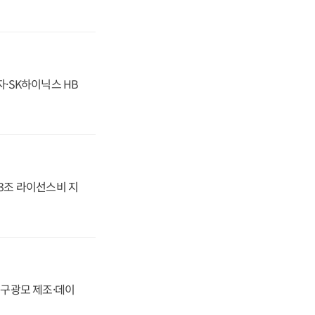
자·SK하이닉스 HB
.3조 라이선스비 지
화, 구광모 제조·데이