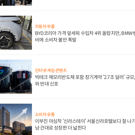
자동차·부품
BYD코리아 가격 앞세워 수입차 4위 올랐지만, BMW
비에 소비자 불만 폭발
인터넷·게임·콘텐츠
빅테크 메모리반도체 포함 장기계약 '2.7조 달러' 규모,
와 반대 신호
소비자·유통
이부진 야심작 '신라스테이' 서울신라호텔보다 잘 나가
남·건대로 성장판 더 넓힌다