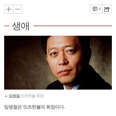
0
생애
▲
임병철
잇츠한불 회장.
임병철은 잇츠한불의 회장이다.