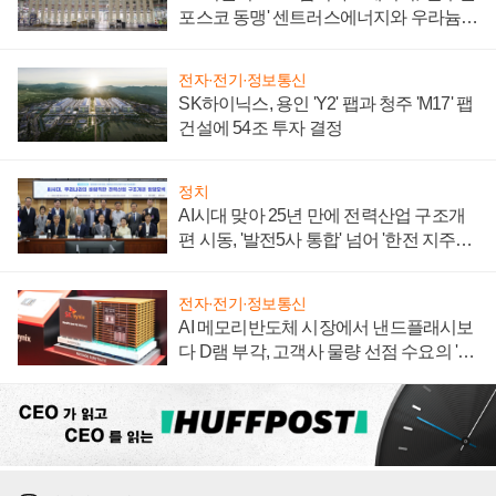
포스코 동맹' 센트러스에너지와 우라늄
계약 체결
전자·전기·정보통신
SK하이닉스, 용인 'Y2' 팹과 청주 'M17' 팹
건설에 54조 투자 결정
정치
AI시대 맞아 25년 만에 전력산업 구조개
편 시동, '발전5사 통합' 넘어 '한전 지주사'
재편론도
전자·전기·정보통신
AI 메모리반도체 시장에서 낸드플래시보
다 D램 부각, 고객사 물량 선점 수요의 '우
선순위'