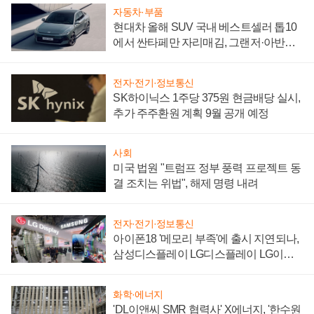
자동차·부품
현대차 올해 SUV 국내 베스트셀러 톱10
에서 싼타페만 자리매김, 그랜저·아반떼
'세단 쌍끌이'로 내수 방어
전자·전기·정보통신
SK하이닉스 1주당 375원 현금배당 실시,
추가 주주환원 계획 9월 공개 예정
사회
미국 법원 "트럼프 정부 풍력 프로젝트 동
결 조치는 위법", 해제 명령 내려
전자·전기·정보통신
아이폰18 '메모리 부족'에 출시 지연되나,
삼성디스플레이 LG디스플레이 LG이노
텍 '탈애플' 수익 다각화 속도
화학·에너지
'DL이앤씨 SMR 협력사' X에너지, '한수원