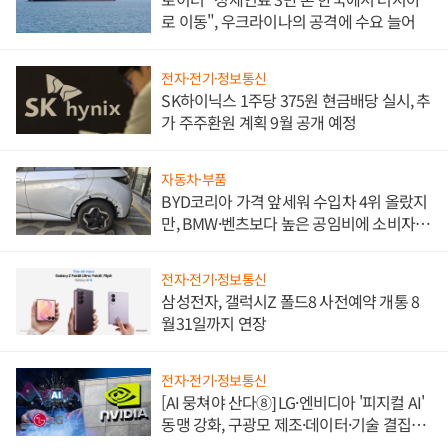
로 이동", 우크라이나의 공격에 수요 늘어
전자·전기·정보통신
SK하이닉스 1주당 375원 현금배당 실시, 추
가 주주환원 계획 9월 공개 예정
자동차·부품
BYD코리아 가격 앞세워 수입차 4위 올랐지
만, BMW·벤츠보다 높은 공임비에 소비자
불만 폭발
전자·전기·정보통신
삼성전자, 갤럭시Z 폴드8 사전예약 개통 8
월31일까지 연장
전자·전기·정보통신
[AI 뭉쳐야 산다⑧] LG·엔비디아 '피지컬 AI'
동맹 강화, 구광모 제조·데이터·기술 결집
해 종합 로보틱스 기업으로