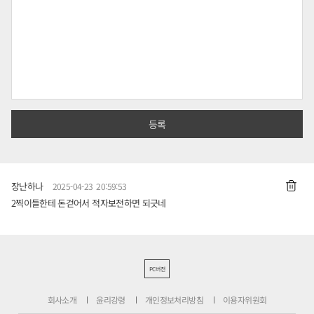
장난하나
2025-04-23 20:59:53
2찍이들한테 돈걷어서 적자보전하면 되긋네
PC버전
회사소개
윤리강령
개인정보처리방침
이용자위원회