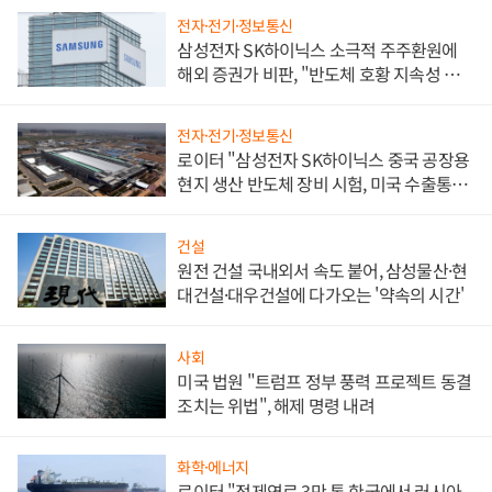
전자·전기·정보통신
삼성전자 SK하이닉스 소극적 주주환원에
해외 증권가 비판, "반도체 호황 지속성 의
문"
전자·전기·정보통신
로이터 "삼성전자 SK하이닉스 중국 공장용
현지 생산 반도체 장비 시험, 미국 수출통제
대비"
건설
원전 건설 국내외서 속도 붙어, 삼성물산·현
대건설·대우건설에 다가오는 '약속의 시간'
사회
미국 법원 "트럼프 정부 풍력 프로젝트 동결
조치는 위법", 해제 명령 내려
화학·에너지
로이터 "정제연료 3만 톤 한국에서 러시아