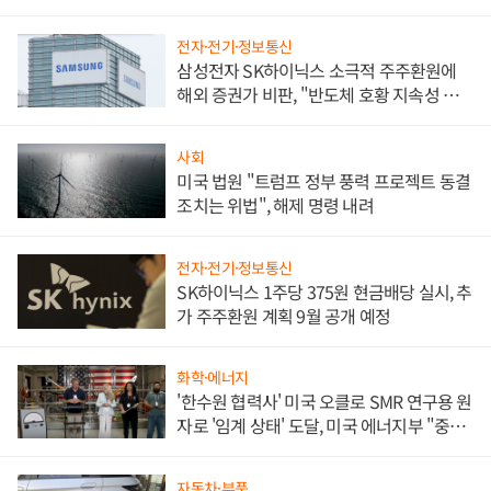
전자·전기·정보통신
삼성전자 SK하이닉스 소극적 주주환원에
해외 증권가 비판, "반도체 호황 지속성 의
문"
사회
미국 법원 "트럼프 정부 풍력 프로젝트 동결
조치는 위법", 해제 명령 내려
전자·전기·정보통신
SK하이닉스 1주당 375원 현금배당 실시, 추
가 주주환원 계획 9월 공개 예정
화학·에너지
'한수원 협력사' 미국 오클로 SMR 연구용 원
자로 '임계 상태' 도달, 미국 에너지부 "중요
한 이정표"
자동차·부품