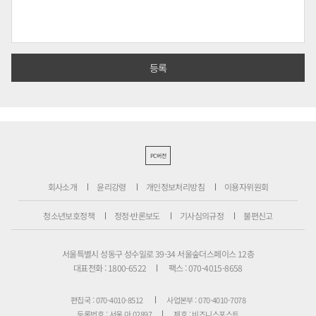
PC버전
회사소개
윤리강령
개인정보처리방침
이용자위원회
청소년보호정책
정정·반론보도
기사심의규정
불편신고
서울특별시 성동구 성수일로 39-34 서울숲더스페이스 12층
대표전화 : 1800-6522
팩스 : 070-4015-8658
편집국 : 070-4010-8512
사업본부 : 070-4010-7078
등록번호 : 서울 아 02897
제호 : 비즈니스포스트