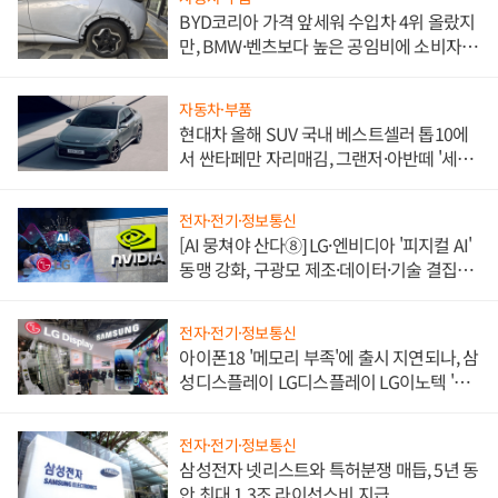
BYD코리아 가격 앞세워 수입차 4위 올랐지
만, BMW·벤츠보다 높은 공임비에 소비자
불만 폭발
자동차·부품
현대차 올해 SUV 국내 베스트셀러 톱10에
서 싼타페만 자리매김, 그랜저·아반떼 '세단
쌍끌이'로 내수 방어
전자·전기·정보통신
[AI 뭉쳐야 산다⑧] LG·엔비디아 '피지컬 AI'
동맹 강화, 구광모 제조·데이터·기술 결집
해 종합 로보틱스 기업으로
전자·전기·정보통신
아이폰18 '메모리 부족'에 출시 지연되나, 삼
성디스플레이 LG디스플레이 LG이노텍 '탈
애플' 수익 다각화 속도
전자·전기·정보통신
삼성전자 넷리스트와 특허분쟁 매듭, 5년 동
안 최대 1.3조 라이선스비 지급