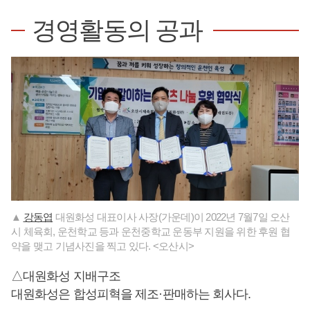
경영활동의 공과
▲
강동엽
대원화성 대표이사 사장(가운데)이 2022년 7월7일 오산
시 체육회, 운천학교 등과 운천중학교 운동부 지원을 위한 후원 협
약을 맺고 기념사진을 찍고 있다. <오산시>
△대원화성 지배구조
대원화성은 합성피혁을 제조·판매하는 회사다.