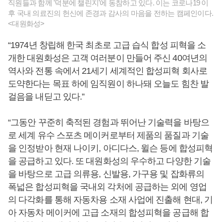
직원들과 함께 '덕분에 챌린지'에 동참하고 있다. 이는 코로나19 이
후 국내 의료진의 헌신에 존경과 감사의 마음을 전하는 캠페인이다.
<대원화성>
“1974년 창립해 한국 최초로 고급 습식 합성 피혁을 소
개한 대원화성은 고객 여러분이 만들어 주신 40여년의
역사와 전통 속에서 21세기 세계적인 합성피혁 회사로
도약한다는 목표 하에 임직원이 하나돼 오늘도 힘찬 발
걸음을 내딛고 있다.”
“그동안 꾸준히 축적된 경험과 뛰어난 기술력을 바탕으
로 세계 유수 스포츠 메이커로부터 제품의 품질과 기술
을 인정받아 현재 나이키, 아디다스, 윌슨 등에 합성피혁
을 공급하고 있다. 또 대원화성의 우수하고 다양한 기술
을 바탕으로 고급 의류용, 신발용, 가구용 및 잡화류의
폭넓은 합성피혁을 국내외 각처에 공급하는 외에 영업
의 다각화를 통해 자동차용 소재 사업에 진출해 현대, 기
아 자동차 메이커에 고급 소재의 합성피혁을 공급해 합