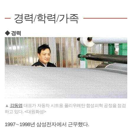
경력/학력/가족
◆ 경력
▲
강동엽
대표가 자동차 시트용 폴리우레탄 합성피혁 공정을 점검
하고 있다. <대원화성>
1997∼1998년 삼성전자에서 근무했다.