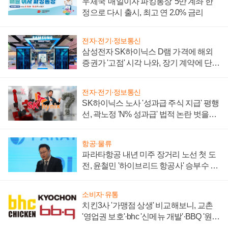
우체국 '매일이자 파킹통장' 5만 계좌 한
정으로 다시 출시, 최고 연 2.0% 금리
전자·전기·정보통신
삼성전자 SK하이닉스 D램 가격에 해외
증권가 '고점' 시각 나와, 장기 계약에 단점
부각
전자·전기·정보통신
SK하이닉스 노사 '성과급 주식 지급' 평행
선, 곽노정 'N% 성과급' 법적 논란 벗을지
주목
항공·물류
파라타항공 내년 미주 장거리 노선 첫 도
전, 윤철민 '하이브리드 항공사' 승부수 통
할까
소비자·유통
치킨3사 '가맹점 상생' 비교해보니, 교촌
'영업권 보호'·bhc '신메뉴 개발'·BBQ '원가
부담'