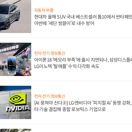
자동차·부품
현대차 올해 SUV 국내 베스트셀러 톱10에서 싼타페만
아반떼 '세단 쌍끌이'로 내수 방어
전자·전기·정보통신
아이폰18 '메모리 부족'에 출시 지연되나, 삼성디스
LG이노텍 '탈애플' 수익 다각화 속도
전자·전기·정보통신
[AI 뭉쳐야 산다⑧] LG·엔비디아 '피지컬 AI' 동맹 강
터·기술 결집해 종합 로보틱스 기업으로