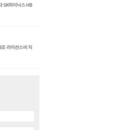
자·SK하이닉스 HB
.3조 라이선스비 지