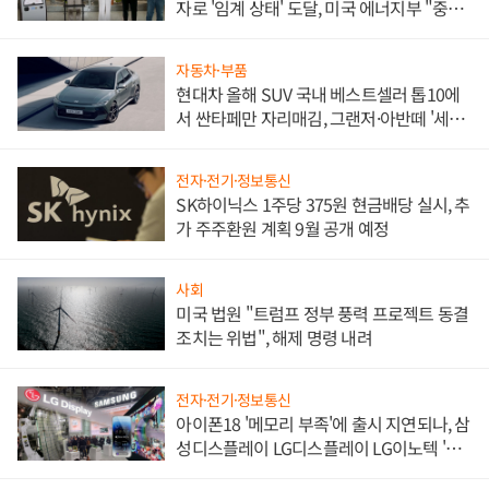
자로 '임계 상태' 도달, 미국 에너지부 "중요
한 이정표"
자동차·부품
현대차 올해 SUV 국내 베스트셀러 톱10에
서 싼타페만 자리매김, 그랜저·아반떼 '세단
쌍끌이'로 내수 방어
전자·전기·정보통신
SK하이닉스 1주당 375원 현금배당 실시, 추
가 주주환원 계획 9월 공개 예정
사회
미국 법원 "트럼프 정부 풍력 프로젝트 동결
조치는 위법", 해제 명령 내려
전자·전기·정보통신
아이폰18 '메모리 부족'에 출시 지연되나, 삼
성디스플레이 LG디스플레이 LG이노텍 '탈
애플' 수익 다각화 속도