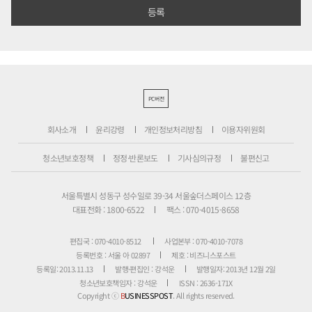
PC버전
회사소개
윤리강령
개인정보처리방침
이용자위원회
청소년보호정책
정정·반론보도
기사심의규정
불편신고
서울특별시 성동구 성수일로 39-34 서울숲더스페이스 12층
대표전화 : 1800-6522
팩스 : 070-4015-8658
편집국 : 070-4010-8512
사업본부 : 070-4010-7078
등록번호 : 서울 아 02897
제호 : 비즈니스포스트
등록일: 2013.11.13
발행·편집인 : 강석운
발행일자: 2013년 12월 2일
청소년보호책임자 : 강석운
ISSN : 2636-171X
Copyright ⓒ
B
USINESSPOST
. All rights reserved.