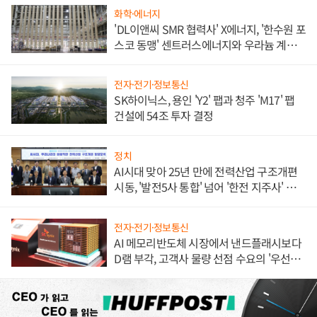
화학·에너지
'DL이앤씨 SMR 협력사' X에너지, '한수원 포
스코 동맹' 센트러스에너지와 우라늄 계약
체결
전자·전기·정보통신
SK하이닉스, 용인 'Y2' 팹과 청주 'M17' 팹
건설에 54조 투자 결정
정치
AI시대 맞아 25년 만에 전력산업 구조개편
시동, '발전5사 통합' 넘어 '한전 지주사' 재편
론도
전자·전기·정보통신
AI 메모리반도체 시장에서 낸드플래시보다
D램 부각, 고객사 물량 선점 수요의 '우선순
위'