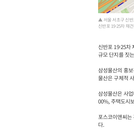
▲ 서울 서초구 신반
신반포 19·25차 재건
신반포 19·25차
규모 단지를 짓는
삼성물산의 홍보관
물산은 구체적 사
삼성물산은 사업비
00%, 주택도시
포스코이앤씨는 홍
다.