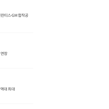
스텔란티스·GM 합작공
지 연장
' 역대 최대