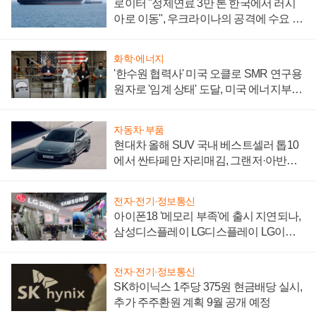
로이터 "정제연료 3만 톤 한국에서 러시
아로 이동", 우크라이나의 공격에 수요 늘
어
화학·에너지
'한수원 협력사' 미국 오클로 SMR 연구용
원자로 '임계 상태' 도달, 미국 에너지부
"중요한 이정표"
자동차·부품
현대차 올해 SUV 국내 베스트셀러 톱10
에서 싼타페만 자리매김, 그랜저·아반떼
'세단 쌍끌이'로 내수 방어
전자·전기·정보통신
아이폰18 '메모리 부족'에 출시 지연되나,
삼성디스플레이 LG디스플레이 LG이노
텍 '탈애플' 수익 다각화 속도
전자·전기·정보통신
SK하이닉스 1주당 375원 현금배당 실시,
추가 주주환원 계획 9월 공개 예정