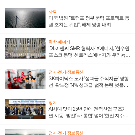
사회
미국 법원 "트럼프 정부 풍력 프로젝트 동
결 조치는 위법", 해제 명령 내려
화학·에너지
'DL이앤씨 SMR 협력사' X에너지, '한수원
포스코 동맹' 센트러스에너지와 우라늄
계약 체결
전자·전기·정보통신
SK하이닉스 노사 '성과급 주식지급' 평행
선, 곽노정 'N% 성과급' 법적 논란 벗을지
주목
정치
AI시대 맞아 25년 만에 전력산업 구조개
편 시동, '발전5사 통합' 넘어 '한전 지주사'
재편론도
전자·전기·정보통신