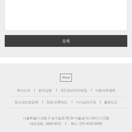
PC버전
회사소개
윤리강령
개인정보처리방침
이용자위원회
청소년보호정책
정정·반론보도
기사심의규정
불편신고
서울특별시 성동구 성수일로 39-34 서울숲더스페이스 12층
대표전화 : 1800-6522
팩스 : 070-4015-8658