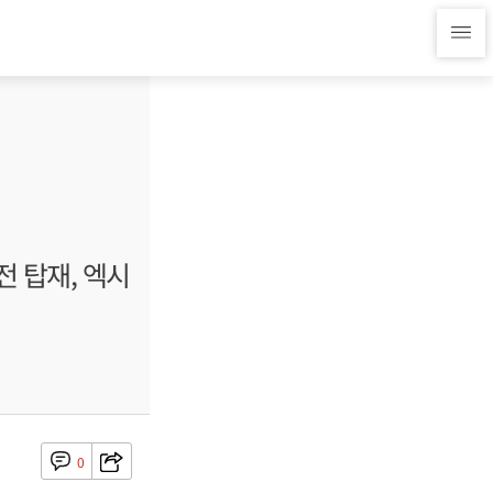
전 탑재, 엑시
0