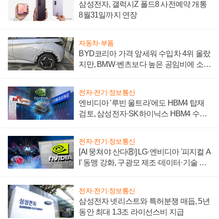
삼성전자, 갤럭시Z 폴드8 사전예약 개통
8월31일까지 연장
자동차·부품
BYD코리아 가격 앞세워 수입차 4위 올랐
지만, BMW·벤츠보다 높은 공임비에 소비
자 불만 폭발
전자·전기·정보통신
엔비디아 '루빈 울트라'에도 HBM4 탑재
검토, 삼성전자·SK하이닉스 HBM4 수율
에 주도권 갈린다
전자·전기·정보통신
[AI 뭉쳐야 산다⑧] LG·엔비디아 '피지컬 A
I' 동맹 강화, 구광모 제조·데이터·기술 결
집해 종합 로보틱스 기업으로
전자·전기·정보통신
삼성전자 넷리스트와 특허분쟁 매듭, 5년
동안 최대 1.3조 라이선스비 지급