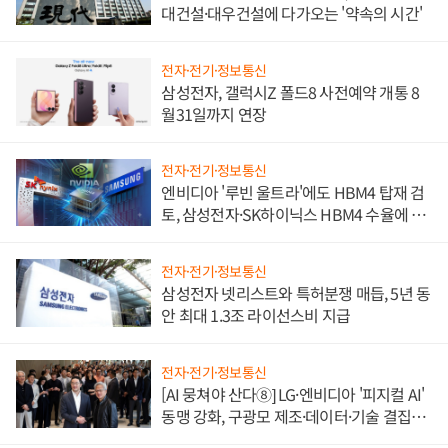
대건설·대우건설에 다가오는 '약속의 시간'
전자·전기·정보통신
삼성전자, 갤럭시Z 폴드8 사전예약 개통 8
월31일까지 연장
전자·전기·정보통신
엔비디아 '루빈 울트라'에도 HBM4 탑재 검
토, 삼성전자·SK하이닉스 HBM4 수율에 주
도권 갈린다
전자·전기·정보통신
삼성전자 넷리스트와 특허분쟁 매듭, 5년 동
안 최대 1.3조 라이선스비 지급
전자·전기·정보통신
[AI 뭉쳐야 산다⑧] LG·엔비디아 '피지컬 AI'
동맹 강화, 구광모 제조·데이터·기술 결집
해 종합 로보틱스 기업으로