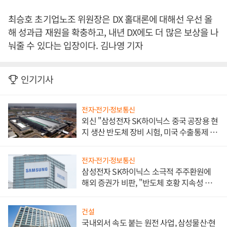
최승호 초기업노조 위원장은 DX 홀대론에 대해선 우선 올
해 성과급 재원을 확충하고, 내년 DX에도 더 많은 보상을 나
눠줄 수 있다는 입장이다. 김나영 기자
인기기사
전자·전기·정보통신
외신 "삼성전자 SK하이닉스 중국 공장용 현
지 생산 반도체 장비 시험, 미국 수출통제 대
비"
전자·전기·정보통신
삼성전자 SK하이닉스 소극적 주주환원에
해외 증권가 비판, "반도체 호황 지속성 의
문"
건설
국내외서 속도 붙는 원전 사업, 삼성물산·현