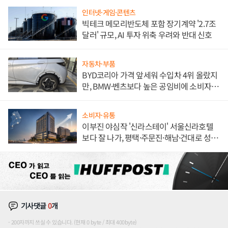
인터넷·게임·콘텐츠
빅테크 메모리반도체 포함 장기계약 '2.7조
달러' 규모, AI 투자 위축 우려와 반대 신호
자동차·부품
BYD코리아 가격 앞세워 수입차 4위 올랐지
만, BMW·벤츠보다 높은 공임비에 소비자
불만 폭발
소비자·유통
이부진 야심작 '신라스테이' 서울신라호텔
보다 잘 나가, 평택·주문진·해남·건대로 성
장판 더 넓힌다
기사댓글
0
개
200자까지 쓰실 수 있습니다. (현재 0 byte / 최대 400byte)