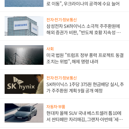
로 이동", 우크라이나의 공격에 수요 늘어
전자·전기·정보통신
삼성전자 SK하이닉스 소극적 주주환원에
해외 증권가 비판, "반도체 호황 지속성 의
문"
사회
미국 법원 "트럼프 정부 풍력 프로젝트 동결
조치는 위법", 해제 명령 내려
전자·전기·정보통신
SK하이닉스 1주당 375원 현금배당 실시, 추
가 주주환원 계획 9월 공개 예정
자동차·부품
현대차 올해 SUV 국내 베스트셀러 톱10에
서 싼타페만 자리매김, 그랜저·아반떼 '세단
쌍끌이'로 내수 방어