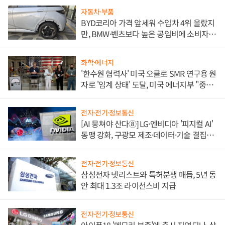
자동차·부품
BYD코리아 가격 앞세워 수입차 4위 올랐지
만, BMW·벤츠보다 높은 공임비에 소비자
불만 폭발
화학·에너지
'한수원 협력사' 미국 오클로 SMR 연구용 원
자로 '임계 상태' 도달, 미국 에너지부 "중요
한 이정표"
전자·전기·정보통신
[AI 뭉쳐야 산다⑧] LG·엔비디아 '피지컬 AI'
동맹 강화, 구광모 제조·데이터·기술 결집
해 종합 로보틱스 기업으로
전자·전기·정보통신
삼성전자 넷리스트와 특허분쟁 매듭, 5년 동
안 최대 1.3조 라이선스비 지급
전자·전기·정보통신
아이폰18 '메모리 부족'에 출시 지연되나, 삼