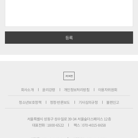
PC버전
회사소개
윤리강령
개인정보처리방침
이용자위원회
청소년보호정책
정정·반론보도
기사심의규정
불편신고
서울특별시 성동구 성수일로 39-34 서울숲더스페이스 12층
대표전화 : 1800-6522
팩스 : 070-4015-8658