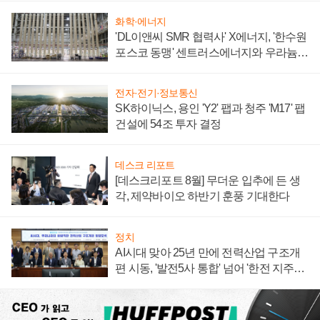
화학·에너지
'DL이앤씨 SMR 협력사' X에너지, '한수원
포스코 동맹' 센트러스에너지와 우라늄
계약 체결
전자·전기·정보통신
SK하이닉스, 용인 'Y2' 팹과 청주 'M17' 팹
건설에 54조 투자 결정
데스크 리포트
[데스크리포트 8월] 무더운 입추에 든 생
각, 제약바이오 하반기 훈풍 기대한다
정치
AI시대 맞아 25년 만에 전력산업 구조개
편 시동, '발전5사 통합' 넘어 '한전 지주사'
재편론도