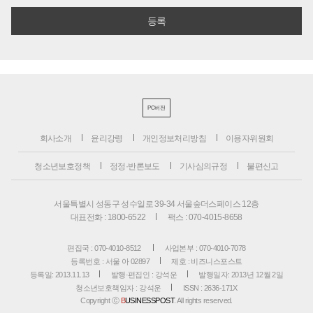
PC버전
회사소개
윤리강령
개인정보처리방침
이용자위원회
청소년보호정책
정정·반론보도
기사심의규정
불편신고
서울특별시 성동구 성수일로 39-34 서울숲더스페이스 12층
대표전화 : 1800-6522
팩스 : 070-4015-8658
편집국 : 070-4010-8512
사업본부 : 070-4010-7078
등록번호 : 서울 아 02897
제호 : 비즈니스포스트
등록일: 2013.11.13
발행·편집인 : 강석운
발행일자: 2013년 12월 2일
청소년보호책임자 : 강석운
ISSN : 2636-171X
Copyright ⓒ
B
USINESSPOST
. All rights reserved.