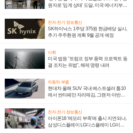
원자로 '임계 상태' 도달, 미국 에너지부
"중요한 이정표"
전자·전기·정보통신
SK하이닉스 1주당 375원 현금배당 실시,
추가 주주환원 계획 9월 공개 예정
사회
미국 법원 "트럼프 정부 풍력 프로젝트 동
결 조치는 위법", 해제 명령 내려
자동차·부품
현대차 올해 SUV 국내 베스트셀러 톱10
에서 싼타페만 자리매김, 그랜저·아반떼
'세단 쌍끌이'로 내수 방어
전자·전기·정보통신
아이폰18 '메모리 부족'에 출시 지연되나,
삼성디스플레이 LG디스플레이 LG이노
텍 '탈애플' 수익 다각화 속도