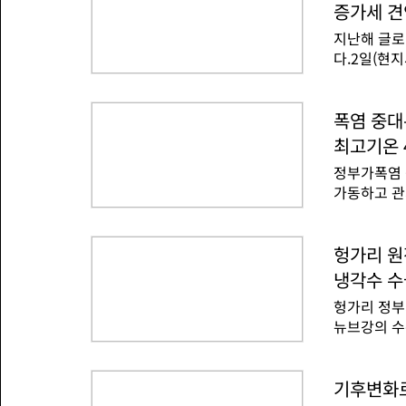
브래드쇼 전
"한국과 중
증가세 견
생산을 의존
지난해 글로
량 부족 현
다.2일(현지
상청에 따르
해 2025년
영국 농업원
가한 것으로
입었다고 발
34TWh 
폭염 중대
2~3주 이
리지 않았다
농업개발은행
최고기온 
지난해 전체
확량은 전반
정부가폭염 
826TWh(
큰 감소를 
가동하고 관
약 70% 높았
전부를 포함
일본(94TW
이날 오후 
전량은 후쿠
조치다.폭염
헝가리 원
사이에 약 
두번째다.한
어 회복세를
냉각수 수
해양수산부,
9.2TWh(
헝가리 정부
했다.행안부
뉴브강의 수
폭염 현장,
버그에 따르
지부, 농림
스 원전의 
노동자의 폭
럽 전역에서
기후변화로
농림축산식품