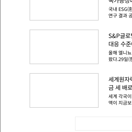
속가능성에
갈수록 큰 
가 조기에 
국내 ESG
년부터 20
연구 결과 
'기후변화 
자포럼(KoS
도할 것'이
내외 이니셔
이 주도적 
다.'ESG 
S&P글로
국이 기존에
와 관련해추
비교해 큰 변
대응 수준
용을 담았다.
기후변화협약
올해 엘니뇨
백서, 202
왔다.29일
경정보 플랫
용평가 분석
맡고 있다.
가뭄이나 홍
의 ESG 
등급에 미치
세계원자력
진행했다.우
태평양 일대 
책을 마련해
금 세 배
5개월 이상
세계 각국이
지되면 이를
액이 지금보
엘니뇨가 슈
시각) 파이
가 발생하면
계 저탄소 
염, 가뭄,
2500억 
석가는 '홍
계 각국의 
복되는 사례