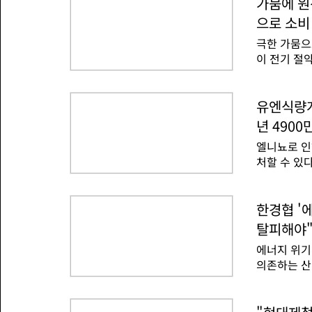
기후 대응과
가뭄에 원
계 관계자는
력도충분하다
에 필요한 
으로 소비
관련 분야 
대해 2040 
극한 가뭄으
자세히 짚어본다. [K-GX에 보이는 미래 ①] 재
이 전기 절
기업에 더 큰 수출 기회 연다 
는 헝가리가
투자해도 실
사이 전력 
의 유일한 
유엔식량계
전력 수요의
년 4900
는 냉각수 
엘니뇨로 인
문이다.페테
처할 수 있
를 자발적으
계획(WFP)
로 더 어려
만 명이 기
로 기온이 
근 해역의 수
한경협 '
관측돼 가뭄
개월 이상 
은 오늘과 
탈피해야
가 유지되는
요하다'고 
에너지 위기
생하면 세계
의존하는 산
번하게 발생하
는 6일 김
유럽 중기예
너지 위기 
년 만에 가
안정과 함께