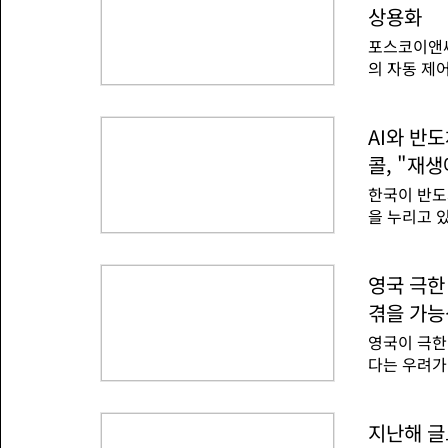
난 15년 
사들과 지속
상용화
다 많았다'며
포스코이앤씨
많이 발생할
의 자동 제
는 폭염이 
Saver)
보고 있다.
버는 포스코
은 지속적 
구소와 체결
AI와 반
상기구(WM
위 냉난방 
상기구의 지
콜, "재
설사 최초로
산업화 이전(
한국이 반도
조건을 종합
을 누리고 
도를 올리고
측이 나왔다
너지 사용을
과 협력으로
실증 시험을
체 글로벌타
영국 극한
능을 검증했다
도움이 될 
의 냉방 에
겪을 가능
광 및 해상
유지해 더 
영국이 극한
거를 제시했
다.에코 세
다는 우려가
력 발전량을
정부에 식량
중국이 각자
다.영국은 
국 모두가 
지역에서는 
지난해 글
력 수요 증