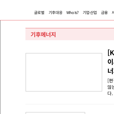
글로벌
기후대응
Who Is?
기업·산업
금융
기후에너지
[
이
너
[
않
다
가
관