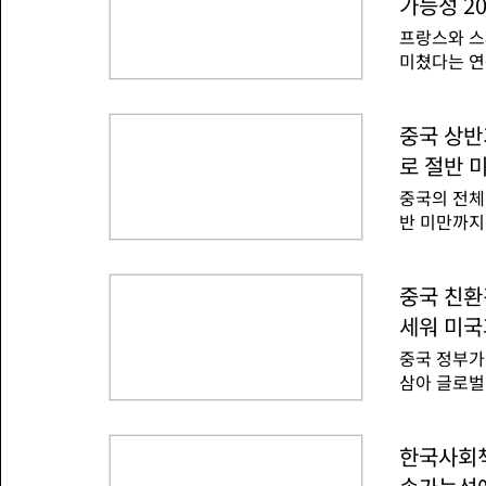
달비용을 절
가능성 2
는 최근 자
는 "이번 
프랑스와 스
중단하기로 
&mi
미쳤다는 연
가 폭염과 
계 인류의 
나 일본 등
가능성을 최
각수로 활용
페리얼 칼리
중국 상반
다.그러나 
기후 연구단
로 활용하는
로 절반 
생 가능성을
는 대체로 
중국의 전체
건이 어떻게
성이 낮았다
반 미만까지
런던 기후과
거지며 원전
의 발표를 인
결합되면서 
떨어졌다고 
다'고 설명
것은 이번이
중국 친환
같은 심각한
서 석탄 발
부에서는 6
세워 미국
개발기획실 
되기 전인 
중국 정부가
이 41.2
두 배, 스페
삼아 글로벌
전 비중이 
에 이어 유
분석했다.전
고 있지만 
자체가 증가
공세를 강화
한국사회책
전 비중 30
'기후 분야
24.6%로