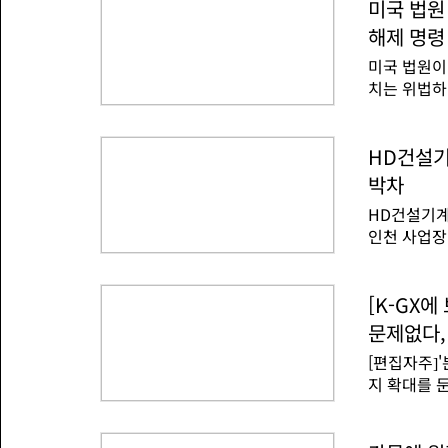
됐다고 보도
미국 법원
기 때문에 
사망자 수가
이에 발생하
해제 명령
망자 수를 
생한 초대형
미국 법원이
인구 규모를
혔다.
치는 위법하
르면 올해 
드주 연방지
럽에서는 올
라고 명령했
로 5월부터
빈이 위협이
HD건설기계
자를 크게 
중단했다.이
리 기온은 
박차
서 풍력 프
이터는 시차
HD건설기계
한다. 연방
은 반영하지
인천 사업장
는데 국방부
크) 규모 전
100여 개
준 HD건설
미국 메릴랜
서 43.9
[K-GX
부가 에너지
2023년 '
는 법적 체
문제없다,
지 RE10
정을 공포한
[편집자주]
업장에서도 
따를지 취사
지 확대를 
울산과 군산 
제하
탈탄소로 바
르게 된다.
관련한 사업
너지 전력 