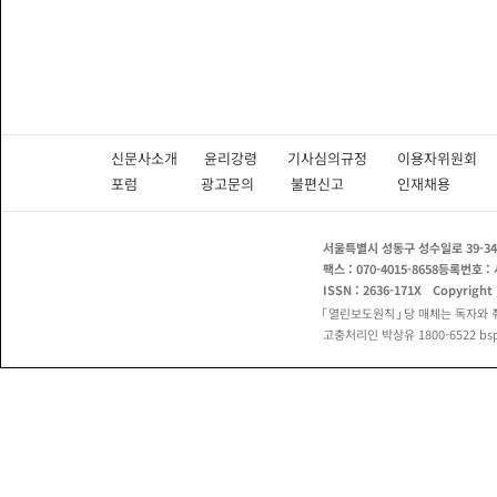
에 필요한 
출로 이어지
련 프로젝트에
않다고 본다
로 집계됐다
시아, 한국
파이낸셜타임
다'며 '현
온 총장은 
신문사소개
윤리강령
기사심의규정
이용자위원
다'며 '하
포럼
광고문의
불편신고
인재채용
&q
서울특별시 성동구 성수일로 39-34
팩스 : 070-4015-8658
등록번호 : 
ISSN : 2636-171X
Copyright
열린보도원칙
당 매체는 독자와 
고충처리인 박상유 1800-6522 bspo