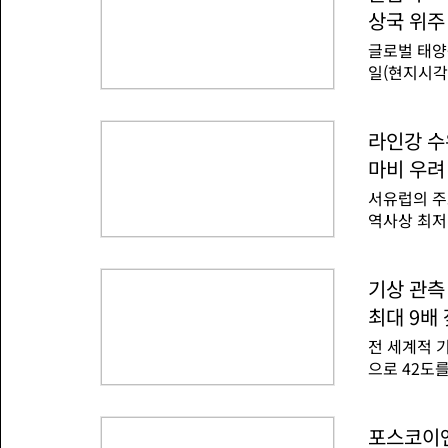
탄 배출, 
지 낮아졌다.
상국 위주
발간했다.이
도는 수준이
글로벌 태양
(탐사와 시추
일(현지시각
톤에 달하는
올해 글로벌
탄이다. 메
했다.201
은 가스가 
다. 2022
라인강 수
하면 서울시
3TW로 상
은 누출된 
마비 우려
글로벌 태양
격으로 환산
서유럽의 주
블룸버그뉴에
것이나 다름
역사상 최저
국은 202
공과대학의 
펴보면 이제
의 수운 거
했다.블룸버
했다.188
기상 관측 
상 태양광 
하락으로 인
42개국과 
최대 9배
있다.이에 
들은 파키스
전 세계적 
들의 운송료
었다.블
으로 42도
라인강을 통
배 더 자주
재 운송료는
뒤에는 폭염
장이 위치한
시각) 버지
포스코이앤
기업 DB카