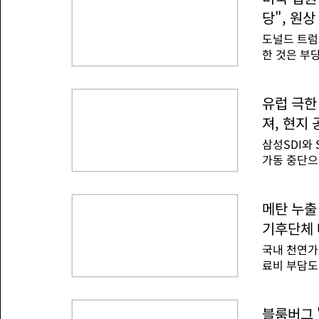
의 구체적 
당", 원상
한 조사는 
도널드 트럼
있는 것으로
한 것은 부
있는 이유는
연방항소법원
자국 기업을
달러(약 28
주의 수호 
하다는 판결
유럽 극한
잉생산을 통
래 계획대로
가능한 수준
져, 현지 
할 가능성이
'최저가격제
삼성SDI와
다고 설명했
가동 중단으
진행하고 있
에 기후변화
결정을 환영
도가 빨라 
해 '허위 
에 부담이 
메탄 누출
빼앗아갈 법
완성차 기업
대상이 된 
기후단체 
날부터 오는
를 두고 조
국내 천연가
가 발표했다
료비 부담도
이 감소해 
리가 잇달아
으로 루마니
담도 줄이고
지 떨어져 
조 효과를 
블룸버그 
일 기준 헝