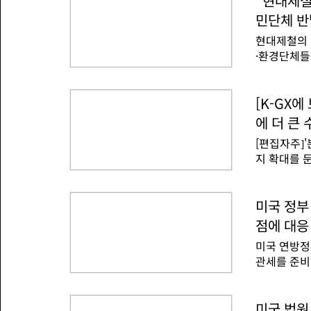
"현대제철
재 식량 수
략을 병행하
가의 강우량
민단체 반
에너지 위기
으로 분석했
현대제철의 
△연료 전환
발생해 일상
·환경단체들
IEA는 석유
기했다.4일
주요국은 대
성명을 내고
대응하고 있
소 건설 허
[K-GX
(EU)은 러
는 환경품질
유·가스 의
에 더 큰
천식, 호흡
서고 있다.
[편집자주]
체적으로허가
지 확대를 
△탄소포집·
탈탄소로 바
전환 일정 
관련한 사업
있다고 지
기후 대응과
미국 정부
지를 통해 
력도충분하다
과 미국 철
점에 대응
관련 분야 
룹 등이 참
미국 연방정
자세히 짚어본다. 글로벌 재생에너지 전환 속에
있도록 루이
관세를 준비
요 한국 기
리콘 업계 
제작에 필수
가 하한선을
미국 법원