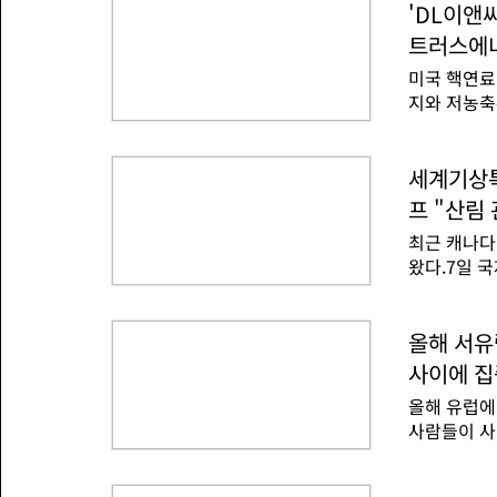
'DL이앤씨
트러스에너
미국 핵연료
지와 저농축
체결했다.센
셔널과 협업
공사 계약을
세계기상특
농축우라늄 
프 "산림
결했다고 발
최근 캐나다
늄은 핵분열
왔다.7일 
순도 저농축
주, 노스웨
동일한 양으
한 결과를 
내 유일한 
왕립기상청 
올해 서유
라 센트러스
온실가스 배
기 공장에서
사이에 집
해져 산불 
올해 유럽에
주에서는 이
사람들이 사
번, 온타리
일 로베르트
변화가 없었
네덜란드의 
으로 분석됐