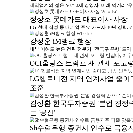
제약업계의 젊은 오너 3세 경영자, 미래 먹거리 '우주
Who Is?
정상호 롯데카드 대표이사 사장
LG·현대·삼성 등 대기업 주요 카드사 30년 경력, 신뢰
Who Is?
강정훈 iM뱅크 행장
내부 이해도 높은 전략 전문가, '전국구 은행' 도약 속
OCI홀딩스 트럼프 새 관세 포고
LG헬로비전 지역 연계사업 줄이고 
조준
김성환 한국투자증권 '본업 경쟁력
는 '공신'
Sh수협은행 증권사 인수로 금융지