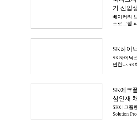
정에 들어간
은 광주·전
어나, 철저
기 신입
보유자다.i
심으로 설계
베이커리 
을 보유하고
술자 △공
프로그램 
밝혔다.iM
△온라인 광
파리영캠프 
낼 때 지역
는 청년 취
크는 202
다.프로그램
도 강원지역
SK하이닉
야 전문 기
했다.광주지
상 정직원으
SK하이닉스
서를 접수하
일까지 지원
편한다.SK
및 면접 등
최종 합격자
보하기 위해
배치된다.
브레드샌드(
을 전면 폐
제조 및 판
사 학위 이
SK에코플
월 1기를 
개편으로 지
상 관계자는
심인재 
부합한다면 
공하고, 기
채용 구조가
SK에코플랜트
라며 '앞으
을 지닌 인
Solutio
쟁력을 다지
반도체 인프
다.SK하이
어 탤런트, 
심인 '설계
학사 이상 