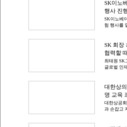
한 새로운 
SK이노베
육을 제공한
털(KOSIS
술력과 현장
행사 진
전인 201
심 교육을 
SK이노베이
취업 준비·
진로 설계를
험 행사를 
은 64만9천
레이 실무
서울에서 
와 취업준비
함께하는 2
147만여 
행사에는 백
SK 회장
은 여전히 
이션 구성
자산 형성 
협력할 때
참석했다.감
대통령은 
최태원 S
를 대관해 
주식 시장 
글로벌 인재
자니아 내 
리와 소득을
따르면 최태
료로 접하기
빌딩에서 열
다.SK이노
무로 성장하
대한상의,
백혈병·소아
리에서 더 
서를 키우는
명 교육
당부했다.
한 SK이
대한상공회
33명을 비
과 손잡고 
120명이 
데미' 사업의
와 함께 인
내 주요 대
재의 기준도