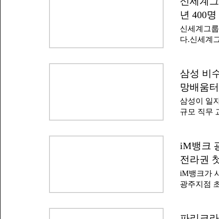
신세계그룹
원 대상은 
5개 사업이
부터 포항에
년 400
도가 높은 
신세계그룹
활용 콘텐츠
다.신세계그
맞춤형 직무
뉴딜 아카데
과정을 통해
밝혔다.퓨
올해 말까지
년층의 직무
삼성 비수
수료생 23
젝트다.신
집중 교육이
망배움터
로 했다. 교
하고 있다.
삼성이 일자
교육 프로그
모집해 AI
규모 직무 
I&C 등 
역량 강화와
18일부터 
배움터'를 
은 서류전형
일 밝혔다
iM뱅크 
뒤에는 우수
하는 정부의
5% 수료자
전라권 
위해 삼성이
제 혜택을 
iM뱅크가 
도권 미취업
을 이어오고
광주지점 초
라인 면접을
DGB대구은
을 선발해 
모 대상자는
제공한다. 
영업점 운영
파리크라상