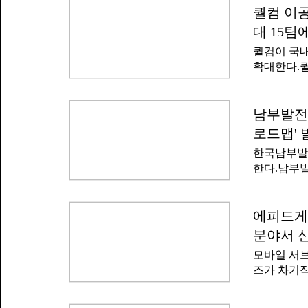
(AI)'이
퀄컴 이공
필먼트서비스
을 숏폼 영
의 풀필먼트
대 15팀
개 작품이 
당한다.쿠
퀄컴이 국내
종 수상작 
물류 업무 
확대한다.퀄
수상 4팀이
모집한다고 
창의적인 연
활동을 지원
점수를 받으
있다.올해 
남부발전
다는 평가를
AI로, 20
Innotek P
로드맵' 
인 대학원생
한국남부발
를 선택해 
한다.남부발
참가자들은 
합에 대비한
주제에 관련
했다.남부발
어의 혁신성
립할 목적에
에피드게임
행되며, 이
전 직원 직
오는 11월
분야서 
전환(AX) 
을 지급한다
모바일 서브
쟁력 강화 
AI, 컴퓨
즈가 차기작
억 원 규모
텐츠와 프로
작 '트릭컬
예산을 80
군에서 대규
비한 직무별