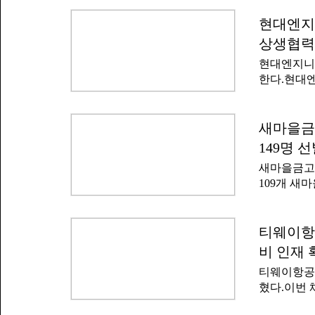
현대엔지
상생협력
현대엔지니어
한다.현대
에서 '산업
(MOU)'
공제는 현
새마을금고
상생협력형 
149명 
기간 근무할
새마을금고
마련됐다.회
109개 새
력에게 성
채용 절차는
니어링은 2
서는 10일
난 4월 정
실시된다.면
티웨이항공
은 중소 협
자는 9월 
선정, 상생
비 인재 
'신입직원 
티웨이항공은
개채용 전
혔다.이번 
경우 별도 
사이트를 통
"공정하고 