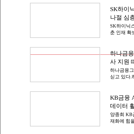
지역이다.모
다"며 "신
졸업 예정자
SK하이닉
에게 기회
하고 2차 
장 동료 
나절 심
격은 영어 토
융기관이다.
SK하이닉스
IM3 이상
금·적금과 
춘 인재 확
야 한다.우대
업 등도 펼
는 8월 2
자동차 운전
다고 30일 
활용 능력 
주요 직무 
하나금융그
검사 △1차
월에 선언한
자는 202
사 지원 
없이 지원할
로 1년 근
하나금융그
한 '반나절(
번 채용과 
싣고 있다.
되던 면접에
정비 전문강
에서 '하나
행해 지원자
했다고 24
활용 능력,
려 참여했다.
KB금융 
다.서류 전
경·사회·지
개서를 폐지하
데이터 활
무 중심 과
양종희 KB
웹서비스, 
재화에 힘을
운영했다.하
에서 '202
상금 1천만