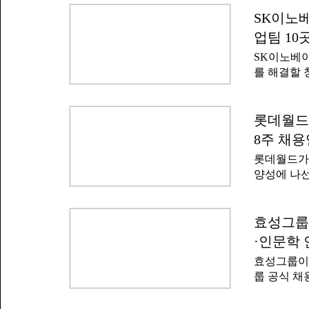
밝혔다.양 
모두 3천만
터가 되고 
SK이노베
나금융그룹
금융이 인공
2023년부
업팀 10
다"고 말했
채용했다. 
SK이노베이
며 인공지능
를 해결할 
융은 인공지
종로구 SK
Lab'도 출
대상으로 킥
카데미 최
솔루션은 A
롯데월드
인재 육성 
보유한 창
전 프로젝트
8주 채
이 주최·
공
롯데월드가
금회가 지원
양성에 나선
참가 접수를
성남캠퍼스에
다.선정된 
위한 산학협
너지 분야를
에는 이경
효성그룹 
문제 해결을
학장직무대리
정 내 비효
·인문학 
통해 현장 
이터 분석,
효성그룹이 
규직 채용 
은 아이디어
룹 공식 채
진한다. 학
개념검증(P
신입사원 채
제공해 테
다.SK이
문대학·문과