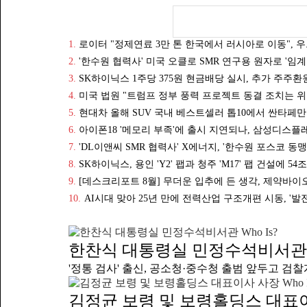
선발을 진행
보유한 경력
인 수준이다
용 전형이다
위해 학력이
모집 분야는
1.
로이터 "정제연료 3만 톤 한국에서 러시아로 이동",
두 자릿수 
2.
'한수원 협력사' 미국 오클로 SMR 연구용 원자로 '임계
세부 내용 
3.
SK하이닉스 1주당 375원 현금배당 실시, 추가 주주환
(Career
4.
미국 법원 "트럼프 정부 풍력 프로젝트 동결 조치는 위
형이 진행되
5.
현대차 올해 SUV 국내 베스트셀러 톱10에서 싼타페만
반도체 기술
다.SK에코
6.
아이폰18 '메모리 부족'에 출시 지연되나, 삼성디스플
재와 성장 
7.
'DL이앤씨 SMR 협력사' X에너지, '한수원 포스코 
미래 성장 
8.
SK하이닉스, 용인 'Y2' 팹과 청주 'M17' 팹 건설에 54
9.
[데스크리포트 8월] 무더운 입추에 든 생각, 제약바이
10.
AI시대 맞아 25년 만에 전력산업 구조개편 시동, '발
Who Is?
한찬식 대통령실 민정수석비서관
'정통 검사' 출신, 공소청·중수청 출범 앞두고 검찰개
Who 
김정균 보령 및 보령홀딩스 대표