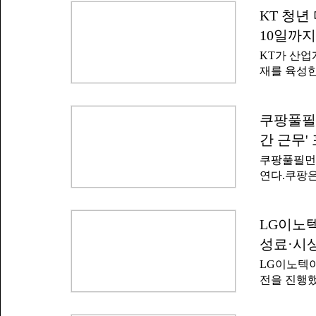
계적으로 
업 예정자이
KT 청년
직무 전문
지지 않았
비 전기 분야
10일까지
순으로 진
다.어트랙
KT가 산업
싶은 자 △
재를 육성한
보훈·장애에
인 'KT 
학과 어학의
쿨은 KT가
영된 것으로
인재 양성 
쿠팡풀필먼
세대엔 기
3500명의
한다'며 '변
간 근무'
전환(DX)
쿠팡풀필먼
개월 동안 
연다.쿠팡은
원 대상은 
역에서 대규
다.수료생들
공회의소 '
다.KT는 
에는 창원,
LG이노텍
량을 강화하
장 물류사원
디서나 같
성료·시
무 스케줄을
LG이노텍이
하루 4시간 
전을 진행했
일자리도 
시상식을 개
가진 구직자
모전 주제는
장 면접까지