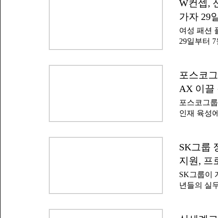
로그램을 본
W컨셉, 
떻게 협력하
선의 고도화
요하지만 여
가자 29
경쟁력을 전
수 있다'고
여성 패션 
체, IT, 
29일부터 
다.특히 전
이지(W S
공백기나 경
신진 디자이
키워내는 데
원하는 프로
포스코그룹
업 진단을 
발한다. 선
(직장인 기
AX 이끌
교육, 마케
한다.기업별
포스코그룹은
셉 플랫폼과
인재 육성에
기회도 지원
로그램인 '
서는 브랜드
인공지능(A
전형에서는 
집하고 있
SK그룹 
부 심사위원
는 'K-뉴
랜드가 최종
지원, 프
300명의 
운데 최우수
SK그룹이 
양성한다.교
설명했다.
년들의 실무
발 △딥러닝
인재' 양성
델) 기반 
대한다.SK
AI 데이터
카데미'에 S