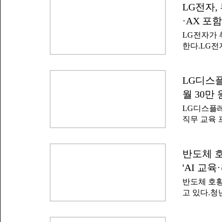
과 경력을 
LG전자
전문인력 양
수 있다. 
육성 비전'
·AX 포
쳐 정규직으
LG전자가 
발사다. 대
한다.LG
거두면서 빠
(AX), 디지
데이트로 
전자' 프로
르면 4월 
다.이번 
LG디스플
기도 했다.회
께 추진하는
영업이익 8
월 30만
기업 주도 
파티마' 개
LG디스플레
역량을 강화
직무 교육 
의 교육 참
는 청년 대
역에서 운
이'를 개설
마케팅 등
램은 산업통
반도체 
리의 개념부
사업의 일환
용 등 제조
'AI 교
정을 설계·
반도체 호황
맞춤형 인재
고 있다.청
비 청년으로
는 이를 단
을 통해 7
에 따른 구
된다.LG디