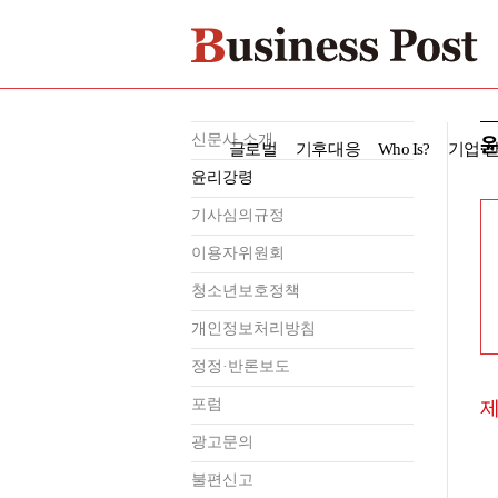
신문사 소개
글로벌
기후대응
Who Is?
기업·
윤리강령
기사심의규정
이용자위원회
청소년보호정책
개인정보처리방침
정정·반론보도
포럼
제
광고문의
불편신고