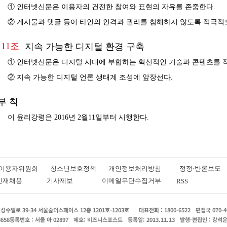
① 인터넷신문은 이용자의 건전한 참여와 표현의 자유를 존중한다.
② 게시물과 댓글 등이 타인의 인격과 권리를 침해하지 않도록 적극적
11조
지속 가능한 디지털 환경 구축
① 인터넷신문은 디지털 시대에 부합하는 혁신적인 기술과 콘텐츠를 
② 지속 가능한 디지털 언론 생태계 조성에 앞장선다.
부 칙
이 윤리강령은 2016년 2월11일부터 시행한다.
이용자위원회
청소년보호정책
개인정보처리방침
정정·반론보도
인재채용
기사제보
이메일무단수집거부
RSS
수일로 39-34 서울숲더스페이스 12층 1201호-1203호
대표전화 : 1800-6522
편집국 070-4
8658
등록번호 : 서울 아 02897
제호: 비즈니스포스트
등록일: 2013.11.13
발행·편집인 : 강석