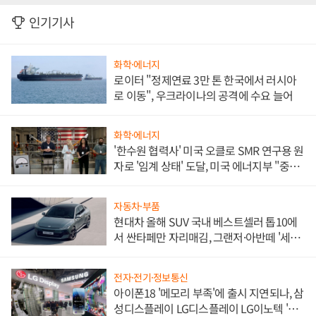
인기기사
화학·에너지
로이터 "정제연료 3만 톤 한국에서 러시아
로 이동", 우크라이나의 공격에 수요 늘어
화학·에너지
'한수원 협력사' 미국 오클로 SMR 연구용 원
자로 '임계 상태' 도달, 미국 에너지부 "중요
한 이정표"
자동차·부품
현대차 올해 SUV 국내 베스트셀러 톱10에
서 싼타페만 자리매김, 그랜저·아반떼 '세단
쌍끌이'로 내수 방어
전자·전기·정보통신
아이폰18 '메모리 부족'에 출시 지연되나, 삼
성디스플레이 LG디스플레이 LG이노텍 '탈