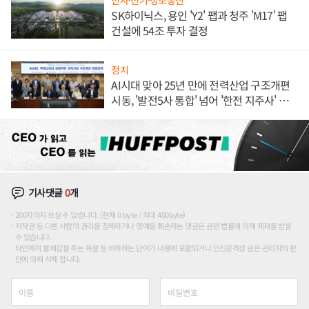
전자·전기·정보통신
SK하이닉스, 용인 'Y2' 팹과 청주 'M17' 팹
건설에 54조 투자 결정
정치
AI시대 맞아 25년 만에 전력산업 구조개편
시동, '발전5사 통합' 넘어 '한전 지주사' 재편
론도
기사댓글
0
개
200자까지 쓰실 수 있습니다. (현재 0 byte / 최대 400byte)
저작권 등 다른 사람의 권리를 침해하거나 명예를 훼손하는 댓글은 관련 법률에 의해 제재를 받을
수 있습니다.
타인에게 불쾌감을 주는 욕설 등 비하하는 단어가 내용에 포함되거나 인신공격성 글은 관리자의 판
단에 의해 삭제 합니다.