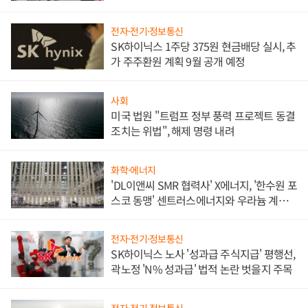
애플' 수익 다각화 속도
전자·전기·정보통신
SK하이닉스 1주당 375원 현금배당 실시, 추
가 주주환원 계획 9월 공개 예정
사회
미국 법원 "트럼프 정부 풍력 프로젝트 동결
조치는 위법", 해제 명령 내려
화학·에너지
'DL이앤씨 SMR 협력사' X에너지, '한수원 포
스코 동맹' 센트러스에너지와 우라늄 계약
체결
전자·전기·정보통신
SK하이닉스 노사 '성과급 주식지급' 평행선,
곽노정 'N% 성과급' 법적 논란 벗을지 주목