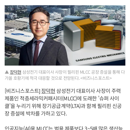
▲
장덕현
삼성전기 대표이사 사장이 필리핀 MLCC 공장 증설을 통해 다
가올 호황기에 적극 대응할 것으로 전망된다. <비즈니스포스트>
[비즈니스포스트]
장덕현
삼성전기 대표이사 사장이 주력
제품인 적층세라믹커패시터(MLCC)에 도래한 '슈퍼 사이
클'을 누리기 위해 장기공급계약(LTA)과 함께 필리핀 신공
장 증설에 박차를 가하고 있다.
인공지능(AI)용 MLCC는 범용 제품보다 3~5배 많은 생산능