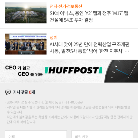
전자·전기·정보통신
SK하이닉스, 용인 'Y2' 팹과 청주 'M17' 팹
건설에 54조 투자 결정
정치
AI시대 맞아 25년 만에 전력산업 구조개편
시동, '발전5사 통합' 넘어 '한전 지주사' 재편
론도
기사댓글
0
개
200자까지 쓰실 수 있습니다. (현재 0 byte / 최대 400byte)
저작권 등 다른 사람의 권리를 침해하거나 명예를 훼손하는 댓글은 관련 법률에 의해 제재를 받을
수 있습니다.
타인에게 불쾌감을 주는 욕설 등 비하하는 단어가 내용에 포함되거나 인신공격성 글은 관리자의 판
단에 의해 삭제 합니다.