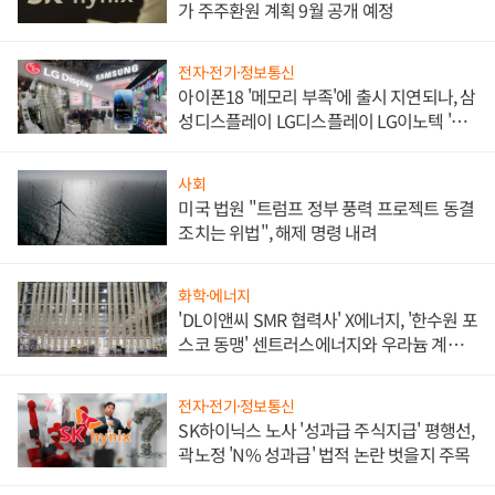
가 주주환원 계획 9월 공개 예정
전자·전기·정보통신
아이폰18 '메모리 부족'에 출시 지연되나, 삼
성디스플레이 LG디스플레이 LG이노텍 '탈
애플' 수익 다각화 속도
사회
미국 법원 "트럼프 정부 풍력 프로젝트 동결
조치는 위법", 해제 명령 내려
화학·에너지
'DL이앤씨 SMR 협력사' X에너지, '한수원 포
스코 동맹' 센트러스에너지와 우라늄 계약
체결
전자·전기·정보통신
SK하이닉스 노사 '성과급 주식지급' 평행선,
곽노정 'N% 성과급' 법적 논란 벗을지 주목