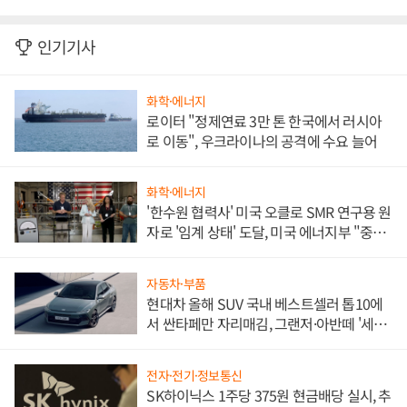
인기기사
화학·에너지
로이터 "정제연료 3만 톤 한국에서 러시아
로 이동", 우크라이나의 공격에 수요 늘어
화학·에너지
'한수원 협력사' 미국 오클로 SMR 연구용 원
자로 '임계 상태' 도달, 미국 에너지부 "중요
한 이정표"
자동차·부품
현대차 올해 SUV 국내 베스트셀러 톱10에
서 싼타페만 자리매김, 그랜저·아반떼 '세단
쌍끌이'로 내수 방어
전자·전기·정보통신
SK하이닉스 1주당 375원 현금배당 실시, 추