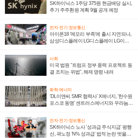
SK하이닉스 1주당 375원 현금배당 실시,
추가 주주환원 계획 9월 공개 예정
전자·전기·정보통신
아이폰18 '메모리 부족'에 출시 지연되나,
삼성디스플레이 LG디스플레이 LG이노
텍 '탈애플' 수익 다각화 속도
사회
미국 법원 "트럼프 정부 풍력 프로젝트 동
결 조치는 위법", 해제 명령 내려
화학·에너지
'DL이앤씨 SMR 협력사' X에너지, '한수원
포스코 동맹' 센트러스에너지와 우라늄
계약 체결
전자·전기·정보통신
SK하이닉스 노사 '성과급 주식지급' 평행
선, 곽노정 'N% 성과급' 법적 논란 벗을지