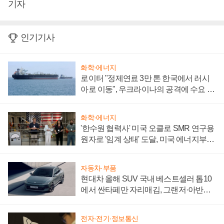
기자
인기기사
화학·에너지
로이터 "정제연료 3만 톤 한국에서 러시
아로 이동", 우크라이나의 공격에 수요 늘
어
화학·에너지
'한수원 협력사' 미국 오클로 SMR 연구용
원자로 '임계 상태' 도달, 미국 에너지부
"중요한 이정표"
자동차·부품
현대차 올해 SUV 국내 베스트셀러 톱10
에서 싼타페만 자리매김, 그랜저·아반떼
'세단 쌍끌이'로 내수 방어
전자·전기·정보통신