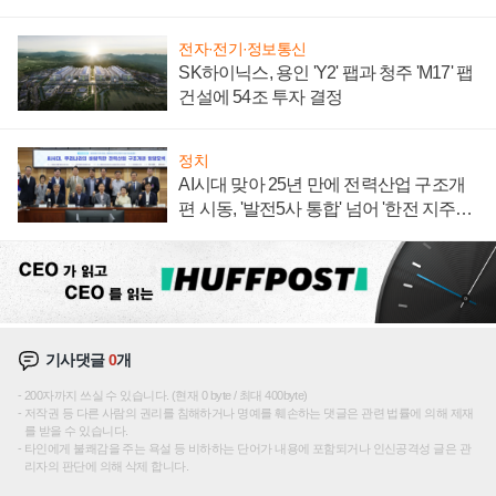
주목
전자·전기·정보통신
SK하이닉스, 용인 'Y2' 팹과 청주 'M17' 팹
건설에 54조 투자 결정
정치
AI시대 맞아 25년 만에 전력산업 구조개
편 시동, '발전5사 통합' 넘어 '한전 지주사'
재편론도
기사댓글
0
개
200자까지 쓰실 수 있습니다. (현재 0 byte / 최대 400byte)
저작권 등 다른 사람의 권리를 침해하거나 명예를 훼손하는 댓글은 관련 법률에 의해 제재
를 받을 수 있습니다.
타인에게 불쾌감을 주는 욕설 등 비하하는 단어가 내용에 포함되거나 인신공격성 글은 관
리자의 판단에 의해 삭제 합니다.