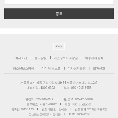
PC버전
회사소개
윤리강령
개인정보처리방침
이용자위원회
청소년보호정책
정정·반론보도
기사심의규정
불편신고
서울특별시 성동구 성수일로 39-34 서울숲더스페이스 12층
대표전화 : 1800-6522
팩스 : 070-4015-8658
편집국 : 070-4010-8512
사업본부 : 070-4010-7078
등록번호 : 서울 아 02897
제호 : 비즈니스포스트
등록일: 2013.11.13
발행·편집인 : 강석운
발행일자: 2013년 12월 2일
청소년보호책임자 : 강석운
ISSN : 2636-171X