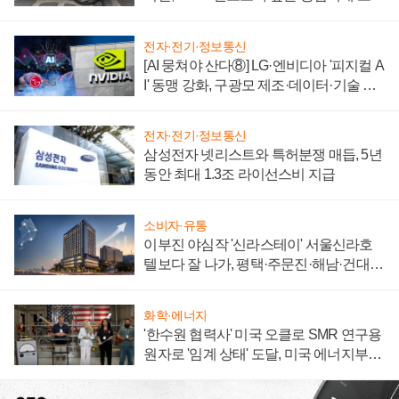
자 불만 폭발
전자·전기·정보통신
[AI 뭉쳐야 산다⑧] LG·엔비디아 '피지컬 A
I' 동맹 강화, 구광모 제조·데이터·기술 결
집해 종합 로보틱스 기업으로
전자·전기·정보통신
삼성전자 넷리스트와 특허분쟁 매듭, 5년
동안 최대 1.3조 라이선스비 지급
소비자·유통
이부진 야심작 '신라스테이' 서울신라호
텔보다 잘 나가, 평택·주문진·해남·건대로
성장판 더 넓힌다
화학·에너지
'한수원 협력사' 미국 오클로 SMR 연구용
원자로 '임계 상태' 도달, 미국 에너지부
"중요한 이정표"