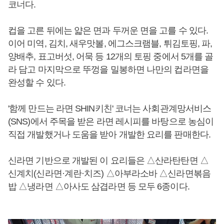
코너다.
컵을 고른 뒤에는 얇은 면과 두꺼운 면을 고를 수 있다.
이어 미역, 김치, 새우맛볼, 에그스크램블, 튀김토핑, 파,
양배추, 표고버섯, 어묵 등 12개의 토핑 중에서 5개를 골
라 담고 마지막으로 뚜껑을 밀봉하면 나만의 컵라면을
완성할 수 있다.
'함께 만드는 라면 SHIN키친' 코너는 사회관계망서비스
(SNS)에서 주목을 받은 라면 레시피를 바탕으로 농심이
직접 개발했거나 도움을 받아 개발한 요리를 판매한다.
신라면 기반으로 개발된 이 요리들은 △산라탄탄면 △
신계치(신라면·계란·치즈) △아부라소바 △신라면볶음
밥 △냉라면 △아사도 삼겹라면 등 모두 6종이다.