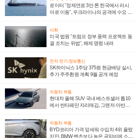
로이터 "정제연료 3만 톤 한국에서 러시
아로 이동", 우크라이나의 공격에 수요 늘
어
사회
미국 법원 "트럼프 정부 풍력 프로젝트 동
결 조치는 위법", 해제 명령 내려
전자·전기·정보통신
SK하이닉스 1주당 375원 현금배당 실시,
추가 주주환원 계획 9월 공개 예정
자동차·부품
현대차 올해 SUV 국내 베스트셀러 톱10
에서 싼타페만 자리매김, 그랜저·아반떼
'세단 쌍끌이'로 내수 방어
자동차·부품
BYD코리아 가격 앞세워 수입차 4위 올랐
지만, BMW·벤츠보다 높은 공임비에 소비