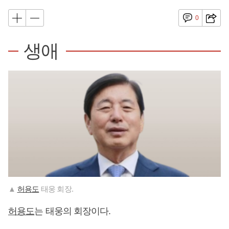
0
생애
▲
허용도
태웅 회장.
허용도
는 태웅의 회장이다.