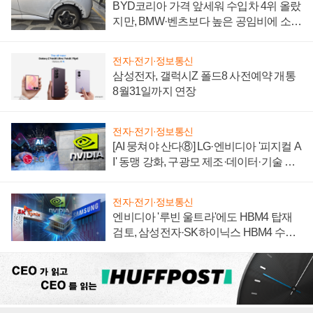
BYD코리아 가격 앞세워 수입차 4위 올랐
지만, BMW·벤츠보다 높은 공임비에 소비
자 불만 폭발
전자·전기·정보통신
삼성전자, 갤럭시Z 폴드8 사전예약 개통
8월31일까지 연장
전자·전기·정보통신
[AI 뭉쳐야 산다⑧] LG·엔비디아 '피지컬 A
I' 동맹 강화, 구광모 제조·데이터·기술 결
집해 종합 로보틱스 기업으로
전자·전기·정보통신
엔비디아 '루빈 울트라'에도 HBM4 탑재
검토, 삼성전자·SK하이닉스 HBM4 수율
에 주도권 갈린다