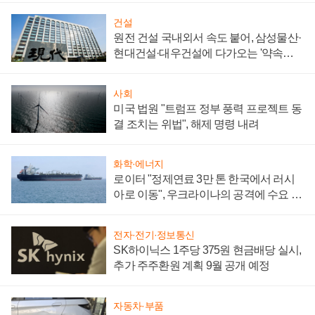
건설
원전 건설 국내외서 속도 붙어, 삼성물산·
현대건설·대우건설에 다가오는 '약속의
시간'
사회
미국 법원 "트럼프 정부 풍력 프로젝트 동
결 조치는 위법", 해제 명령 내려
화학·에너지
로이터 "정제연료 3만 톤 한국에서 러시
아로 이동", 우크라이나의 공격에 수요 늘
어
전자·전기·정보통신
SK하이닉스 1주당 375원 현금배당 실시,
추가 주주환원 계획 9월 공개 예정
자동차·부품