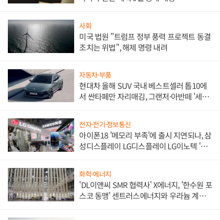
사회
미국 법원 "트럼프 정부 풍력 프로젝트 동결
조치는 위법", 해제 명령 내려
자동차·부품
현대차 올해 SUV 국내 베스트셀러 톱10에
서 싼타페만 자리매김, 그랜저·아반떼 '세단
쌍끌이'로 내수 방어
전자·전기·정보통신
아이폰18 '메모리 부족'에 출시 지연되나, 삼
성디스플레이 LG디스플레이 LG이노텍 '탈
애플' 수익 다각화 속도
화학·에너지
'DL이앤씨 SMR 협력사' X에너지, '한수원 포
스코 동맹' 센트러스에너지와 우라늄 계약
체결