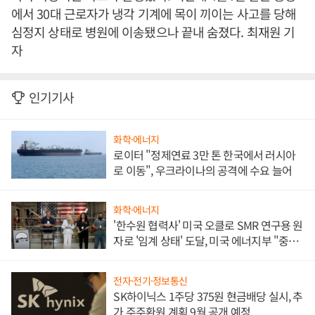
에서 30대 근로자가 냉각 기계에 목이 끼이는 사고를 당해
심정지 상태로 병원에 이송됐으나 끝내 숨졌다. 최재원 기
자
인기기사
화학·에너지
로이터 "정제연료 3만 톤 한국에서 러시아
로 이동", 우크라이나의 공격에 수요 늘어
화학·에너지
'한수원 협력사' 미국 오클로 SMR 연구용 원
자로 '임계 상태' 도달, 미국 에너지부 "중요
한 이정표"
전자·전기·정보통신
SK하이닉스 1주당 375원 현금배당 실시, 추
가 주주환원 계획 9월 공개 예정