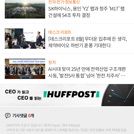
전자·전기·정보통신
SK하이닉스, 용인 'Y2' 팹과 청주 'M17' 팹
건설에 54조 투자 결정
데스크 리포트
[데스크리포트 8월] 무더운 입추에 든 생각,
제약바이오 하반기 훈풍 기대한다
정치
AI시대 맞아 25년 만에 전력산업 구조개편
시동, '발전5사 통합' 넘어 '한전 지주사' 재편
론도
기사댓글
0
개
200자까지 쓰실 수 있습니다. (현재 0 byte / 최대 400byte)
저작권 등 다른 사람의 권리를 침해하거나 명예를 훼손하는 댓글은 관련 법률에 의해 제재를 받을