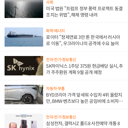
사회
미국 법원 "트럼프 정부 풍력 프로젝트 동결
조치는 위법", 해제 명령 내려
화학·에너지
로이터 "정제연료 3만 톤 한국에서 러시아
로 이동", 우크라이나의 공격에 수요 늘어
전자·전기·정보통신
SK하이닉스 1주당 375원 현금배당 실시, 추
가 주주환원 계획 9월 공개 예정
자동차·부품
BYD코리아 가격 앞세워 수입차 4위 올랐지
만, BMW·벤츠보다 높은 공임비에 소비자
불만 폭발
전자·전기·정보통신
삼성전자, 갤럭시Z 폴드8 사전예약 개통 8