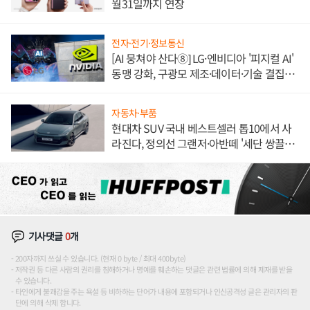
월31일까지 연장
전자·전기·정보통신
[AI 뭉쳐야 산다⑧] LG·엔비디아 '피지컬 AI'
동맹 강화, 구광모 제조·데이터·기술 결집
해 종합 로보틱스 기업으로
자동차·부품
현대차 SUV 국내 베스트셀러 톱10에서 사
라진다, 정의선 그랜저·아반떼 '세단 쌍끌
이'로 내수 방어
기사댓글
0
개
200자까지 쓰실 수 있습니다. (현재 0 byte / 최대 400byte)
저작권 등 다른 사람의 권리를 침해하거나 명예를 훼손하는 댓글은 관련 법률에 의해 제재를 받을
수 있습니다.
타인에게 불쾌감을 주는 욕설 등 비하하는 단어가 내용에 포함되거나 인신공격성 글은 관리자의 판
단에 의해 삭제 합니다.