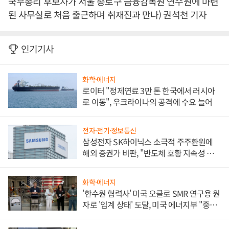
국무총리 후보자가 서울 종로구 금융감독원 연수원에 마련
된 사무실로 처음 출근하며 취재진과 만나) 권석천 기자
인기기사
화학·에너지
로이터 "정제연료 3만 톤 한국에서 러시아
로 이동", 우크라이나의 공격에 수요 늘어
전자·전기·정보통신
삼성전자 SK하이닉스 소극적 주주환원에
해외 증권가 비판, "반도체 호황 지속성 의
문"
화학·에너지
'한수원 협력사' 미국 오클로 SMR 연구용 원
자로 '임계 상태' 도달, 미국 에너지부 "중요
한 이정표"