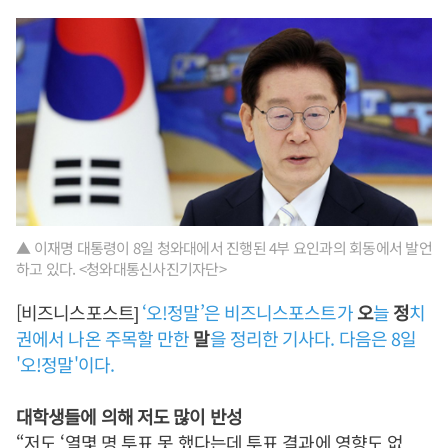
▲ 이재명 대통령이 8일 청와대에서 진행된 4부 요인과의 회동에서 발언
하고 있다. <청와대통신사진기자단>
[비즈니스포스트]
‘오!정말’은 비즈니스포스트가
오
늘
정
치
권에서 나온 주목할 만한
말
을 정리한 기사다. 다음은 8일
'오!정말'이다.
대학생들에 의해 저도 많이 반성
“저도 ‘열몇 명 투표 못 했다는데 투표 결과에 영향도 없