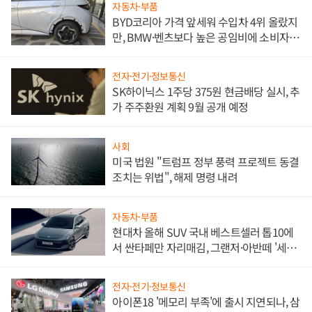
자동차·부품
BYD코리아 가격 앞세워 수입차 4위 올랐지
만, BMW·벤츠보다 높은 공임비에 소비자
불만 폭발
전자·전기·정보통신
SK하이닉스 1주당 375원 현금배당 실시, 추
가 주주환원 계획 9월 공개 예정
사회
미국 법원 "트럼프 정부 풍력 프로젝트 동결
조치는 위법", 해제 명령 내려
자동차·부품
현대차 올해 SUV 국내 베스트셀러 톱10에
서 싼타페만 자리매김, 그랜저·아반떼 '세단
쌍끌이'로 내수 방어
전자·전기·정보통신
아이폰18 '메모리 부족'에 출시 지연되나, 삼