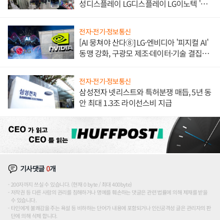
성디스플레이 LG디스플레이 LG이노텍 '탈
애플' 수익 다각화 속도
전자·전기·정보통신
[AI 뭉쳐야 산다⑧] LG·엔비디아 '피지컬 AI'
동맹 강화, 구광모 제조·데이터·기술 결집
해 종합 로보틱스 기업으로
전자·전기·정보통신
삼성전자 넷리스트와 특허분쟁 매듭, 5년 동
안 최대 1.3조 라이선스비 지급
기사댓글
0
개
200자까지 쓰실 수 있습니다. (현재 0 byte / 최대 400byte)
저작권 등 다른 사람의 권리를 침해하거나 명예를 훼손하는 댓글은 관련 법률에 의해 제재를 받을
수 있습니다.
타인에게 불쾌감을 주는 욕설 등 비하하는 단어가 내용에 포함되거나 인신공격성 글은 관리자의 판
단에 의해 삭제 합니다.