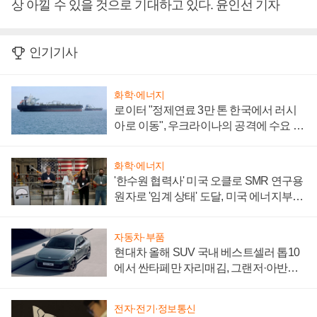
상 아낄 수 있을 것으로 기대하고 있다. 윤인선 기자
인기기사
화학·에너지
로이터 "정제연료 3만 톤 한국에서 러시
아로 이동", 우크라이나의 공격에 수요 늘
어
화학·에너지
'한수원 협력사' 미국 오클로 SMR 연구용
원자로 '임계 상태' 도달, 미국 에너지부
"중요한 이정표"
자동차·부품
현대차 올해 SUV 국내 베스트셀러 톱10
에서 싼타페만 자리매김, 그랜저·아반떼
'세단 쌍끌이'로 내수 방어
전자·전기·정보통신