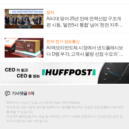
정치
AI시대 맞아 25년 만에 전력산업 구조개
편 시동, '발전5사 통합' 넘어 '한전 지주사'
재편론도
전자·전기·정보통신
AI 메모리반도체 시장에서 낸드플래시보
다 D램 부각, 고객사 물량 선점 수요의 '우
선순위'
기사댓글
0
개
200자까지 쓰실 수 있습니다. (현재 0 byte / 최대 400byte)
저작권 등 다른 사람의 권리를 침해하거나 명예를 훼손하는 댓글은 관련 법률에 의해 제재
를 받을 수 있습니다.
타인에게 불쾌감을 주는 욕설 등 비하하는 단어가 내용에 포함되거나 인신공격성 글은 관
리자의 판단에 의해 삭제 합니다.