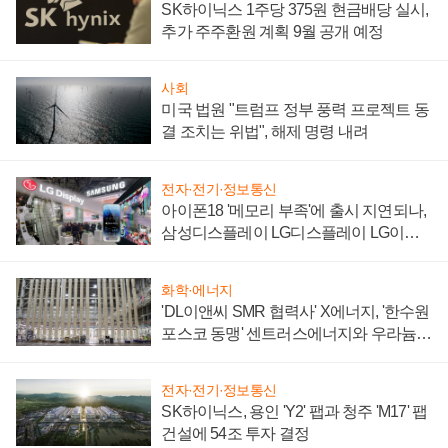
SK하이닉스 1주당 375원 현금배당 실시,
추가 주주환원 계획 9월 공개 예정
사회
미국 법원 "트럼프 정부 풍력 프로젝트 동
결 조치는 위법", 해제 명령 내려
전자·전기·정보통신
아이폰18 '메모리 부족'에 출시 지연되나,
삼성디스플레이 LG디스플레이 LG이노
텍 '탈애플' 수익 다각화 속도
화학·에너지
'DL이앤씨 SMR 협력사' X에너지, '한수원
포스코 동맹' 센트러스에너지와 우라늄
계약 체결
전자·전기·정보통신
SK하이닉스, 용인 'Y2' 팹과 청주 'M17' 팹
건설에 54조 투자 결정