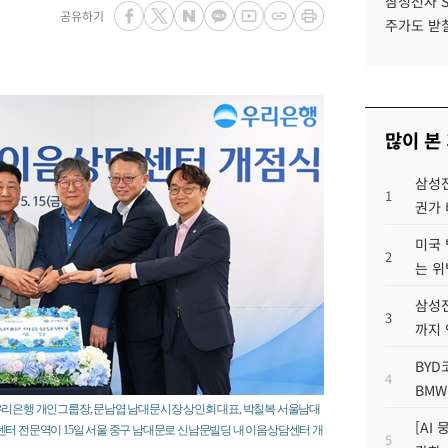
삼성전자 
공유하기
주가도 받칠
많이 본
삼성전
1
권가 
미국 
2
는 위
삼성전
3
까지
BYD
4
BMW
우리은행 개인그룹장, 문남엽 남대문시장 상인회 대표, 박칠복 서울남대
[AI
터 전문역이 15일 서울 중구 남대문로 신남문빌딩 내 이음상담센터 개
5