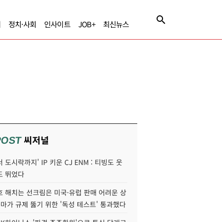
제
정치·사회
인사이트
JOB+
최신뉴스
씨저널
POST
 도시락까지' IP 키운 CJ ENM : 티빙도 웃
도 뛰었다
호 해치는 선크림은 미국·유럽 판매 어려운 상
콜마가 규제 뚫기 위한 '독성 테스트' 통과했다