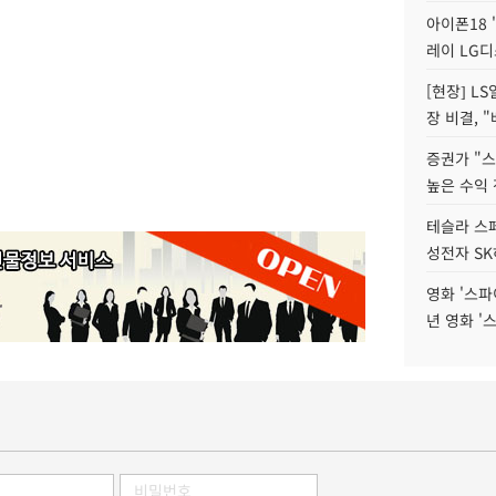
아이폰18 
레이 LG디
[현장] L
장 비결, 
증권가 "
높은 수익 
테슬라 스페
성전자 S
영화 '스파
년 영화 '