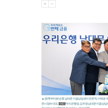
▲ (왼쪽부터)유순종 남대문 이음상담센터 전문역, 이해광 
정진완
문시장㈜ 대표,
우리은행장, 김두영 남대문 이음상담센