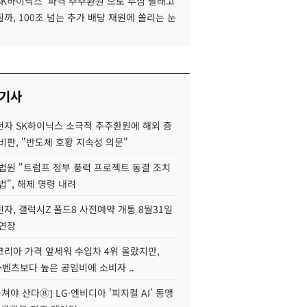
SK하이닉스 '파격 주주환원'으로 투심 달래고
까, 100조 넘는 추가 배당 재원에 쏠리는 눈
 기사
자 SK하이닉스 소극적 주주환원에 해외 증
비판, "반도체 호황 지속성 의문"
법원 "트럼프 정부 풍력 프로젝트 동결 조치
법", 해제 명령 내려
자, 갤럭시Z 폴드8 사전예약 개통 8월31일
 연장
코리아 가격 앞세워 수입차 4위 올랐지만,
·벤츠보다 높은 공임비에 소비자 ..
 뭉쳐야 산다⑧] LG·엔비디아 '피지컬 AI' 동맹