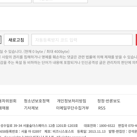
 수 있습니다. (현재 0 byte / 최대 400byte)
다른 사람의 권리를 침해하거나 명예를 훼손하는 댓글은 관련 법률에 의해 제재를 받을 수 있습니
쾌감을 주는 욕설 등 비하하는 단어가 내용에 포함되거나 인신공격성 글은 관리자의 판단에 의해
용자위원회
청소년보호정책
개인정보처리방침
정정·반론보도
인재채용
기사제보
이메일무단수집거부
RSS
수일로 39-34 서울숲더스페이스 12층 1201호-1203호
대표전화 : 1800-6522
편집국 070-4
8658
등록번호 : 서울 아 02897
제호: 비즈니스포스트
등록일: 2013.11.13
발행·편집인 : 강석
X
Copyright ? 2013 비즈니스포스트. All rights reserved.