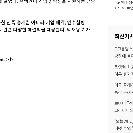
를 열었다. 은행권이 기업 영속성을 지원하는 전담
LG·현대·삼
장
카드사 30년
에 '초집중' 
심 친족 승계뿐 아니라 기업 매각, 인수합병
방식 관련 다양한 해결책을 제공한다. 박재용 기자
최신기
OCI홀딩스
방향에 불
배포금지>
은행권 최
여름 휴가철
미국 클래
충격 우려 
로이터 "정
크라이나의
[오늘Who
터넷 본업 '