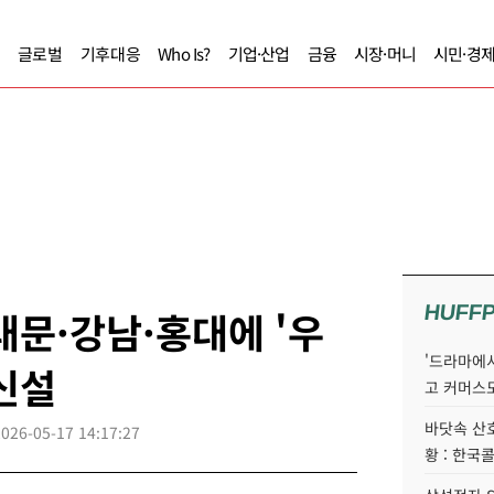
글로벌
기후대응
Who Is?
기업·산업
금융
시장·머니
시민·경
HUFF
대문·강남·홍대에 '우
'드라마에서
신설
고 커머스
바닷속 산
2026-05-17 14:17:27
황 : 한국