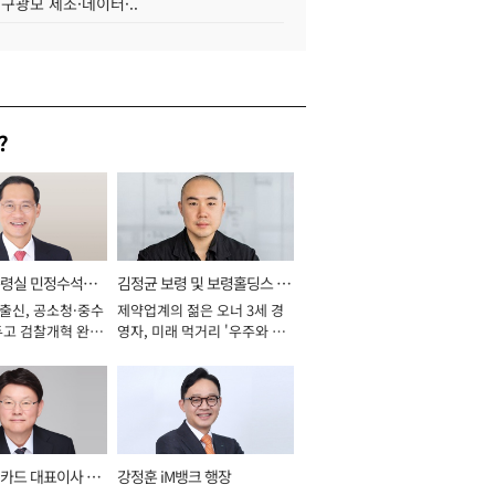
 구광모 제조·데이터·..
?
통령실 민정수석비
김정균 보령 및 보령홀딩스 대
 출신, 공소청·중수
제약업계의 젊은 오너 3세 경
표이사 사장
두고 검찰개혁 완수
영자, 미래 먹거리 '우주와 헬
년]
스케어' 공들여 [2026년]
카드 대표이사 사
강정훈 iM뱅크 행장