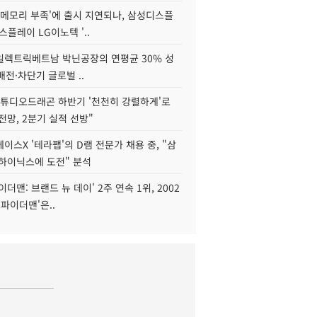
'메모리 부족'에 출시 지연되나, 삼성디스플
스플레이 LG이노텍 '..
S일렉트릭베트남 박닌공장의 연평균 30% 성
"배전·차단기 글로벌 ..
스튜디오드래곤 하반기 '천천히 강렬하게'로
전망, 2분기 실적 선방"
이스X '테라팹'의 D램 전문가 채용 중, "삼
K하이닉스에 도전" 분석
이더맨: 브랜드 뉴 데이' 2주 연속 1위, 2002
스파이더맨'은..