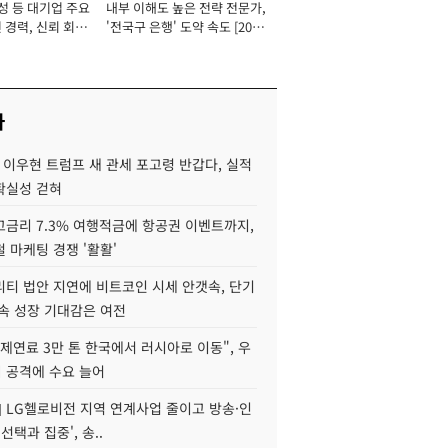
성 등 대기업 주요
내부 이해도 높은 전략 전문가,
 경력, 신뢰 회복
'전국구 은행' 도약 속도 [2026
[2026년]
년]
사
 이우현 트럼프 새 관세 포고령 반갑다, 실적
확실성 걷혀
고금리 7.3% 여행적금에 항공권 이벤트까지,
 마케팅 경쟁 '활활'
리티 법안 지연에 비트코인 시세 안갯속, 단기
속 성장 기대감은 여전
제연료 3만 톤 한국에서 러시아로 이동", 우
 공격에 수요 늘어
] LG헬로비전 지역 연계사업 줄이고 방송·인
선택과 집중', 송..