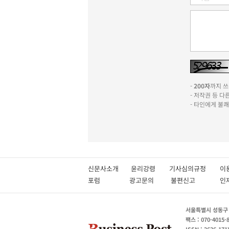
-
200자
까지 쓰실
- 저작권 등 
- 타인에게 불
신문사소개
윤리강령
기사심의규정
이
포럼
광고문의
불편신고
서울특별시 성동구 성
팩스 : 070-4015-
ISSN : 2636-171