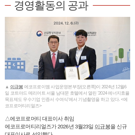
경영활동의 공과
▲
이규봉
에코프로이엠 사업운영본부장(오른쪽)이 2024년 12월6
일 코트야드 메리어트 서울 남대문 호텔에서 열린 '2024 에너지효율
목표제도 우수기업 인증서 수여식'에서 기념촬영을 하고 있다. <에
코프로머티리얼즈>
△에코프로머티 대표이사 취임
에코프로머티리얼즈가 2026년 3월23일
이규봉
을 신규
대표이사로 선임했다.