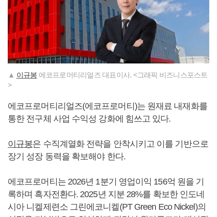
▲
이규봉
에코프로머티리얼즈 대표이사. <그래픽 비즈니스포스트
>
에코프로머티리얼즈(에코프로머티)는 원재료 내재화를
통한 전구체 사업 수익성 강화에 힘쓰고 있다.
이규봉
은 수직계열화 전략을 안착시키고 이를 기반으로
장기 성장 동력을 확보해야 한다.
에코프로머티는 2026년 1분기 영업이익 156억 원을 기
록하며 흑자전환다. 2025년 지분 28%를 확보한 인도네
시아 니켈제련소 그린에코니켈(PT Green Eco Nickel)의