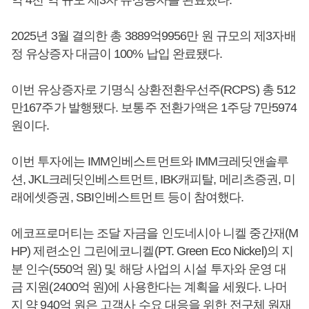
2025년 3월 결의한 총 3889억9956만 원 규모의 제3자배
정 유상증자 대금이 100% 납입 완료됐다.
이번 유상증자로 기명식 상환전환우선주(RCPS) 총 512
만167주가 발행됐다. 보통주 전환가액은 1주당 7만5974
원이다.
이번 투자에는 IMM인베스트먼트와 IMM크레딧앤솔루
션, JKL크레딧인베스트먼트, IBK캐피탈, 메리츠증권, 미
래에셋증권, SBI인베스트먼트 등이 참여했다.
에코프로머티는 조달 자금을 인도네시아 니켈 중간재(M
HP) 제련소인 그린에코니켈(PT. Green Eco Nickel)의 지
분 인수(550억 원) 및 해당 사업의 시설 투자와 운영 대
금 지원(2400억 원)에 사용한다는 계획을 세웠다. 나머
지 약 940억 원은 고객사 수요 대응을 위한 전구체 원재