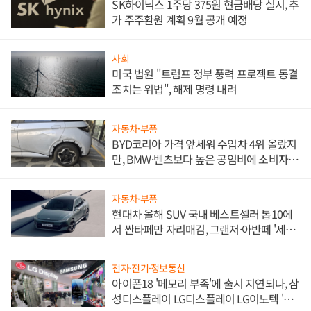
SK하이닉스 1주당 375원 현금배당 실시, 추
가 주주환원 계획 9월 공개 예정
사회
미국 법원 "트럼프 정부 풍력 프로젝트 동결
조치는 위법", 해제 명령 내려
자동차·부품
BYD코리아 가격 앞세워 수입차 4위 올랐지
만, BMW·벤츠보다 높은 공임비에 소비자
불만 폭발
자동차·부품
현대차 올해 SUV 국내 베스트셀러 톱10에
서 싼타페만 자리매김, 그랜저·아반떼 '세단
쌍끌이'로 내수 방어
전자·전기·정보통신
아이폰18 '메모리 부족'에 출시 지연되나, 삼
성디스플레이 LG디스플레이 LG이노텍 '탈