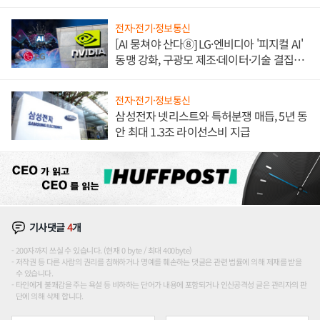
애플' 수익 다각화 속도
전자·전기·정보통신
[AI 뭉쳐야 산다⑧] LG·엔비디아 '피지컬 AI'
동맹 강화, 구광모 제조·데이터·기술 결집
해 종합 로보틱스 기업으로
전자·전기·정보통신
삼성전자 넷리스트와 특허분쟁 매듭, 5년 동
안 최대 1.3조 라이선스비 지급
기사댓글
4
개
200자까지 쓰실 수 있습니다. (현재 0 byte / 최대 400byte)
저작권 등 다른 사람의 권리를 침해하거나 명예를 훼손하는 댓글은 관련 법률에 의해 제재를 받을
수 있습니다.
타인에게 불쾌감을 주는 욕설 등 비하하는 단어가 내용에 포함되거나 인신공격성 글은 관리자의 판
단에 의해 삭제 합니다.