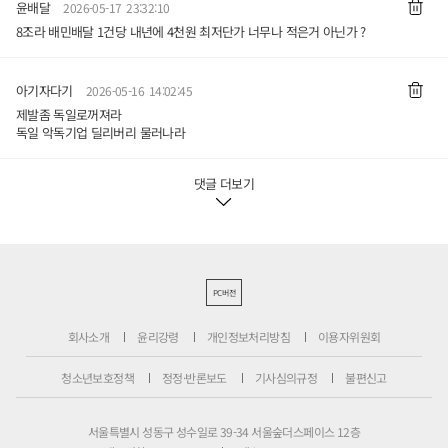
윤배달
2026-05-17 23:32:10
8조라 배민배달 1건당 내년에 4천원 최저단가 너무나 적은거 아닌가 ?
아기자다기
2026-05-16 14:02:45
제발좀 독일로꺼져라
독일 악독기업 딜리버리 물러나라
댓글 더보기
PC버전
회사소개
윤리강령
개인정보처리방침
이용자위원회
청소년보호정책
정정·반론보도
기사심의규정
불편신고
서울특별시 성동구 성수일로 39-34 서울숲더스페이스 12층