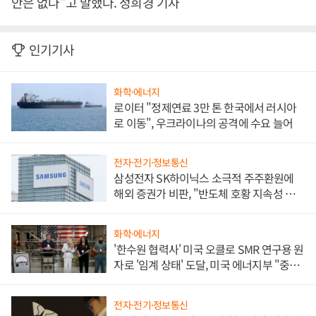
안은 없다"고 말했다. 정희경 기자
인기기사
화학·에너지
로이터 "정제연료 3만 톤 한국에서 러시아
로 이동", 우크라이나의 공격에 수요 늘어
전자·전기·정보통신
삼성전자 SK하이닉스 소극적 주주환원에
해외 증권가 비판, "반도체 호황 지속성 의
문"
화학·에너지
'한수원 협력사' 미국 오클로 SMR 연구용 원
자로 '임계 상태' 도달, 미국 에너지부 "중요
한 이정표"
전자·전기·정보통신