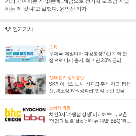
거의 기여하는 게 없는데, 세금으로 전기차 보조금 지급
하는 게 맞냐”고 말했다. 윤인선 기자
인기기사
금융
우체국 '매일이자 파킹통장' 5만 계좌 한
정으로 다시 출시, 최고 연 2.0% 금리
전자·전기·정보통신
SK하이닉스 노사 '성과급 주식 지급' 평행
선, 곽노정 'N% 성과급' 법적 논란 벗을지
주목
소비자·유통
치킨3사 '가맹점 상생' 비교해보니, 교촌
'영업권 보호'·bhc '신메뉴 개발'·BBQ '원가
부담'