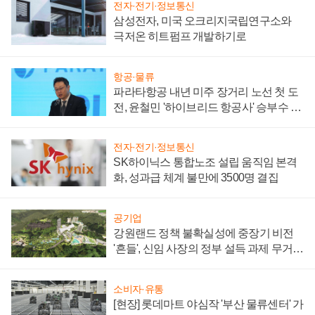
전자·전기·정보통신
삼성전자, 미국 오크리지국립연구소와
극저온 히트펌프 개발하기로
항공·물류
파라타항공 내년 미주 장거리 노선 첫 도
전, 윤철민 '하이브리드 항공사' 승부수 통
할까
전자·전기·정보통신
SK하이닉스 통합노조 설립 움직임 본격
화, 성과급 체계 불만에 3500명 결집
공기업
강원랜드 정책 불확실성에 중장기 비전
'흔들', 신임 사장의 정부 설득 과제 무거워
져
소비자·유통
[현장] 롯데마트 야심작 '부산 물류센터' 가