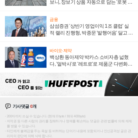
보니, 장보기 상품 자동으로 담는 '로봇 40
0대' 장관
금융
삼섬증권 '상반기 영업이익 1조 클럽' 실
적 랠리 진행형, 박종문 '발행어음' 달고 연
임 향하나
바이오·제약
백상환 동아제약 박카스 소비자층 넓혔
다, '얼박사'로 '레트로'로 제품군 다변화
주효
기사댓글
0
개
200자까지 쓰실 수 있습니다. (현재 0 byte / 최대 400byte)
저작권 등 다른 사람의 권리를 침해하거나 명예를 훼손하는 댓글은 관련 법률에 의해 제재
를 받을 수 있습니다.
타인에게 불쾌감을 주는 욕설 등 비하하는 단어가 내용에 포함되거나 인신공격성 글은 관
리자의 판단에 의해 삭제 합니다.