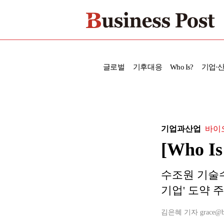
글로벌
기후대응
Who Is?
기업·
기업과산업
바이
[Who 
수조원 기술수
기업' 도약 주력
김은혜 기자 grace@busi