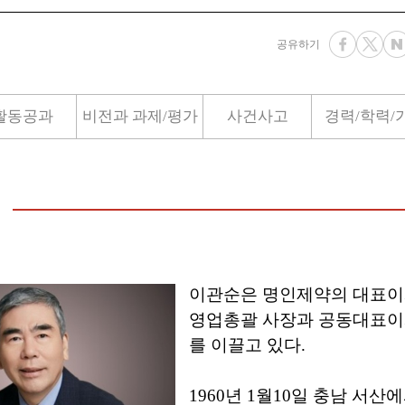
공유하기
활동공과
비전과 과제/평가
사건사고
경력/학력/
이관순은 명인제약의 대표이
영업총괄 사장과 공동대표이
를 이끌고 있다.
1960년 1월10일 충남 서산