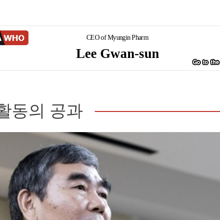
CEO of Myungin Pharm
Lee Gwan-sun
활동의 공과