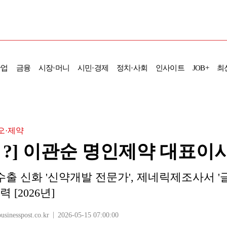
산업
금융
시장·머니
시민·경제
정치·사회
인사이트
JOB+
최
오·제약
Is ?] 이관순 명인제약 대표이
출 신화 '신약개발 전문가', 제네릭제조사서 '
 [2026년]
nesspost.co.kr
2026-05-15 07:00:00