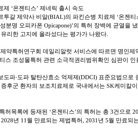
제 ‘온젠티스’ 제네릭 출시 속도
투갈 제약사 비알(BIAL)의 파킨슨병 치료제 ‘온젠
Cap. 성분명 오피카폰 Opicapone)’의 특허 장벽에 균열을
 유리한 고지에 올라섰다는 평가가 나왔다.
1일 제약특허연구회 데일리알럿 서비스에 따르면 명인제약이
젠티스 조성물특허 관련 소극적권리범위확인 심판이 인
도파·도파 탈탄산효소 억제제(DDCI) 표준요법으로
슨 증후군 환자의 보조치료제로 국내에서는 SK케미칼이
특허목록에 등재된 ‘온젠티스’의 특허는 총 3건으로 20
2028년 11월 만료되는 제법특허, 2031년 5월 만료되