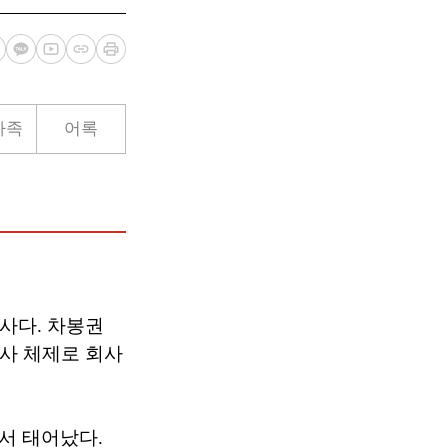
가족
어록
사다. 차봉권
사 체제로 회사
에서 태어났다.