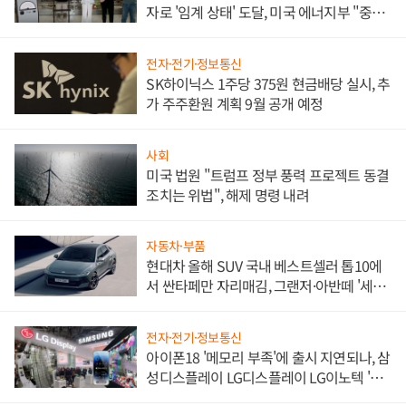
자로 '임계 상태' 도달, 미국 에너지부 "중요
한 이정표"
전자·전기·정보통신
SK하이닉스 1주당 375원 현금배당 실시, 추
가 주주환원 계획 9월 공개 예정
사회
미국 법원 "트럼프 정부 풍력 프로젝트 동결
조치는 위법", 해제 명령 내려
자동차·부품
현대차 올해 SUV 국내 베스트셀러 톱10에
서 싼타페만 자리매김, 그랜저·아반떼 '세단
쌍끌이'로 내수 방어
전자·전기·정보통신
아이폰18 '메모리 부족'에 출시 지연되나, 삼
성디스플레이 LG디스플레이 LG이노텍 '탈
애플' 수익 다각화 속도