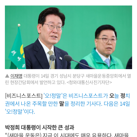
▲
이재명
대통령이 14일 경기 성남시 분당구 새마을운동중앙회에서 열
린 현장간담회에서 발언하고 있다. <청와대통신사진기자단>
[비즈니스포스트]
'오!정말'은 비즈니스포스트가
오
늘
정
치
권에서 나온 주목할 만한
말
을 정리한 기사다. 다음은 14일
'오!정말'이다.
박정희 대통령이 시작한 큰 성과
“(새마을 운동은) 지금 이 시대에도 매우 유용하다. 새마을