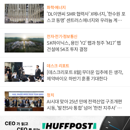
화학·에너지
'DL이앤씨 SMR 협력사' X에너지, '한수원 포
스코 동맹' 센트러스에너지와 우라늄 계약
체결
전자·전기·정보통신
SK하이닉스, 용인 'Y2' 팹과 청주 'M17' 팹
건설에 54조 투자 결정
데스크 리포트
[데스크리포트 8월] 무더운 입추에 든 생각,
제약바이오 하반기 훈풍 기대한다
정치
AI시대 맞아 25년 만에 전력산업 구조개편
시동, '발전5사 통합' 넘어 '한전 지주사' 재편
론도