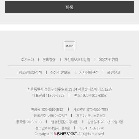
PC버전
회사소개
윤리강령
개인정보처리방침
이용자위원회
청소년보호정책
정정·반론보도
기사심의규정
불편신고
서울특별시 성동구 성수일로 39-34 서울숲더스페이스 12층
대표전화 : 1800-6522
팩스 : 070-4015-8658
편집국 : 070-4010-8512
사업본부 : 070-4010-7078
등록번호 : 서울 아 02897
제호 : 비즈니스포스트
등록일: 2013.11.13
발행·편집인 : 강석운
발행일자: 2013년 12월 2일
청소년보호책임자 : 강석운
ISSN : 2636-171X
Copyright ⓒ
B
USINESSPOST
. All rights reserved.