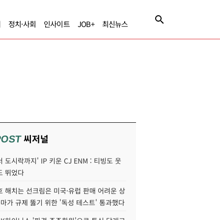
제
정치·사회
인사이트
JOB+
최신뉴스
씨저널
POST
 도시락까지' IP 키운 CJ ENM : 티빙도 웃
도 뛰었다
호 해치는 선크림은 미국·유럽 판매 어려운 상
콜마가 규제 뚫기 위한 '독성 테스트' 통과했다