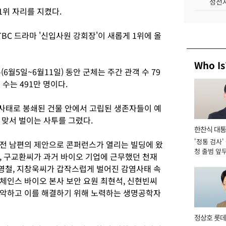
성전자
 1위 자리를 지켰다.
BC 드라마 '신입사원 강회장'이 새롭게 1위에 올
Who Is
6월5일~6월11일) 동안 군체는 주간 관객 수 79
 수는 491만 명이다.
 사태로 봉쇄된 건물 안에서 고립된 생존자들이 예
 맞서 벌이는 사투를 그렸다.
한찬식 대
'정통 검사'
서관
전 남편의 제안으로 콘퍼런스가 열리는 빌딩에 왔
청 출범 앞
, 구교환씨가 과거 바이오 기업에 근무했던 천재
맡아 [2026
영철, 지창욱씨가 갑작스럽게 벌어진 감염사태 속
체인스 바이오 본사 보안 요원 최현석, 신현빈씨
파악하고 이를 해결하기 위해 노력하는 생명공학자
정상호 롯데