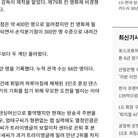
호 감독이 제작을 맡았다. 제79회 칸 영화제 비경쟁
LG·현대·삼
장
카드사 30년
다.
뢰 회복에 
제재 '부담' 
점은 약 400만 명으로 알려졌지만 칸 영화제 필
매되면서 손익분기점이 300만 명 수준으로 내려간
최신기
포스코퓨처엠
주보다 두 계단 올라왔다.
톤 6년 장
4만 명을 기록했다. 누적 관객 수는 66만 명이다.
산업은행 
'지방 이전
건에 휘말려 하루아침에 해체된 3인조 혼성 댄스
한식 프랜
재기의 기회를 잡기 위해 무모한 도전을 벌이는 이야
139억으로
LG 회장 
댄싱머신으로 활약했지만 현재는 방송국 주변을
'피지컬 AI
우, 엄태구씨가 형편없는 랩 실력에도 열정만큼은
공정위 은행
씨가 트라이앵글의 보컬이자 센터로 은퇴 후 본
15조 과징
정세씨가 과거 트라이앵글에 밀려 만년 2위를 차지