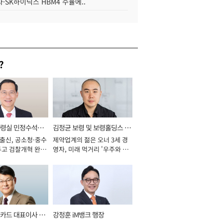
·SK하이닉스 HBM4 수율에..
?
통령실 민정수석비
김정균 보령 및 보령홀딩스 대
 출신, 공소청·중수
제약업계의 젊은 오너 3세 경
표이사 사장
두고 검찰개혁 완수
영자, 미래 먹거리 '우주와 헬
년]
스케어' 공들여 [2026년]
카드 대표이사 사
강정훈 iM뱅크 행장