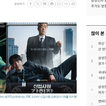
삼성전자 
공유하기
주가도 받칠
많이 본
외신 
1
산 반
삼성전
2
권가 
국내외
3
·대우
삼성전
4
까지
서비스(OTT) 순위에서는 JTBC 드라마 ‘신입사원 강회장’이 1위를 차지했
엔비디
5