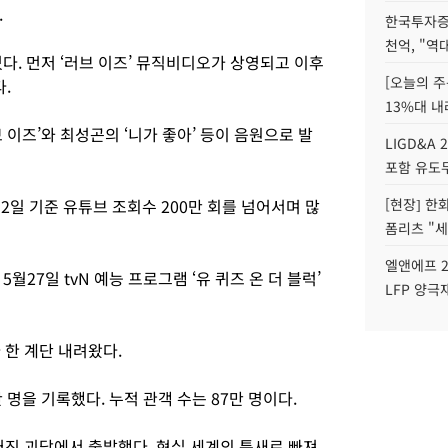
.
한국투자증
천억, "역
다. 먼저 ‘러브 이즈’ 뮤직비디오가 상영되고 이후
[오늘의 주
.
13%대 내
 이즈’와 최성곤의 ‘니가 좋아’ 등이 음원으로 발
LIGD&A 
포함 유도무
2일 기준 유튜브 조회수 200만 회를 넘어서며 많
[현장] 한
폼리츠 "세
엘앤에프 2
월27일 tvN 예능 프로그램 ‘유 퀴즈 온 더 블럭’
LFP 양극
 한 계단 내려왔다.
 명을 기록했다. 누적 관객 수는 87만 명이다.
퍼진 괴담에서 출발했다. 현실 세계의 틈새로 빠져