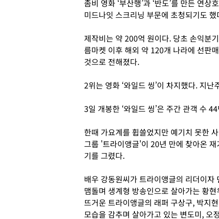
좀비 영화 ‘부산행’과 ‘반도’를 만든 연상
미드나잇 스크리닝 부문에 초청되기도 했
제작비는 약 200억 원이다. 당초 손익분기
름마켓 이후 해외 약 120개 나라에 선판
것으로 전해졌다.
2위는 영화 ‘와일드 씽’이 차지했다. 지난
3일 개봉한 ‘와일드 씽’은 주간 관객 수 4
한때 가요계를 휩쓸었지만 예기치 못한 사
그룹 '트라이앵글'이 20년 만에 찾아온 
기를 그렸다.
배우 강동원씨가 트라이앵글의 리더이자 
맴돌며 생계형 방송인으로 살아가는 황현
뜨거운 트라이앵글의 래퍼 구상구, 박지현
모습을 감추며 살아가고 있는 변도미, 오