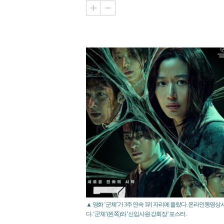
▲ 영화 ‘군체’가 3주 연속 1위 자리에 올랐다. 온라인동영상
다. ‘군체’(왼쪽)와 ‘신입사원 강회장’ 포스터.