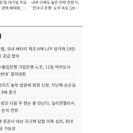
성 등 대기업 주요
내부 이해도 높은 전략 전문가,
 경력 베테랑, 신
'전국구 은행' 도약 속도 [2026
'초집중' 영업정지
년]
[2026년]
사
, 국내 배터리 제조사에 LFP 양극재 19만
기 공급 합의
수출입은행 기업은행 노조, 11일 여의도서
 반대' 결의대회
차이즈 놀부 법원에 회생 신청, 지난해 순손실
 9배 증가
구광모 다음 주 젠슨 황 만난다, 실리콘밸리서
' 논의 전망
 증권사 대상 국고채 담합 의혹 심의, 최대
금 가능성