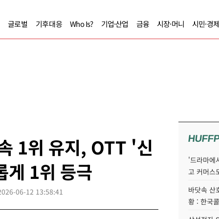
글로벌
기후대응
Who Is?
기업·산업
금융
시장·머니
시민·경
HUFF
속 1위 유지, OTT '신
'드라마에서
롭게 1위 등극
고 커머스
바닷속 산
2026-06-12 13:58:41
황 : 한국