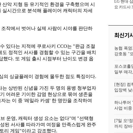
LG·현대·
사장
잡한 산악 지형 등 유기적인 환경을 구축했으며 시
요 카드사 
를 실시간으로 분석해 플레이어 캐릭터의 자세
회복에 '초집
 조작에서 벗어나 실제 사람이 시야를 판단하
최신기
수 있다는 지적에 쿠로사키 CCO는 "완급 조절
농협 폭염
에도 정적인 서사를 경험할 수 있는 구간을 배치
강호동 "
답했다. 또 게임 출시 시점부터 난이도 변경 옵
포스코홀딩
일부 매각,
심의 싱글플레이 경험에 몰두한 점도 특징이다.
[현장] 컴
'라는 상반된 신념을 가진 두 명의 용병 청부업자
입장벽 낮춘
기 어려운 기이한 감염 현상으로 묶여 생존을
자는 이 중 '레일라 카셈' 한 명만을 조작하여
하나투어 '
사업 비중
브 운영, 캐릭터 생성 요소는 없다"며 "선택형
[7일 오
완성된 서사를 따라가며 여정을 만족스럽게 완주
까지 장바
 스토리 게임"이라고 강조했다.