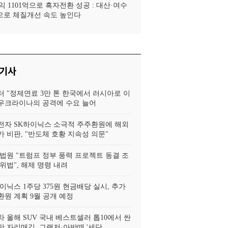
 1101억으로 흑자전환 성공 : 대산·여수
로 체질개선 속도 높인다
 기사
터 "정제연료 3만 톤 한국에서 러시아로 이
, 우크라이나의 공격에 수요 늘어
전자 SK하이닉스 소극적 주주환원에 해외
 비판, "반도체 호황 지속성 의문"
법원 "트럼프 정부 풍력 프로젝트 동결 조
위법", 해제 명령 내려
이닉스 1주당 375원 현금배당 실시, 추가
환원 계획 9월 공개 예정
 올해 SUV 국내 베스트셀러 톱10에서 싼
 자리매김, 그랜저·아반떼 '세단..