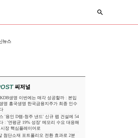
신뉴스
씨저널
POST
' KDB생명 이번에는 매각 성공할까 : 본입
생명 흥국생명 한국금융지주가 최종 인수
다
 '용인 D램-청주 낸드' 신규 팹 건설에 54
 : '연평균 19% 성장' 메모리 수요 대응해
라 시장 핵심플레이어로
 첨단소재 포트폴리오 전환 효과로 2분