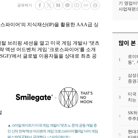
기 영업이익
공유하기
사업재편으
파이어'의 지식재산(IP)을 활용한 AAA급 싱
많이 본
털 브리핑 세션을 열고 미국 게임 개발사 '댓츠
 전략 액션 어드벤처 게임 '크로스파이어'를 소개
(SGF)'에서 글로벌 이용자들을 상대로 최초 공
로이
1
동"
삼성
2
증권가
미국 
3
치는 
설
SK하
4
신
주주
▲ 스마일게이트가 미국 게임 개발사 '댓츠 노 문'과 공동 개발 중
인 신작 전략 액션 어드벤처 게임 '크로스파이어'를 6일 '서머 게임
현대차
5
페스트(SGF)'에서 공개했다. <스마일게이트>
타페만