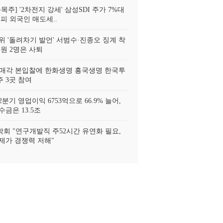
목주] '2차전지 강세' 삼성SDI 주가 7%대
피 외국인 매도세..
위 '돌려차기 발언' 서범수·진종오 징계 착
위원 2명은 사퇴
 매각 본입찰에 한화생명 흥국생명 한국투
 3곳 참여
분기 영업이익 6753억으로 66.9% 늘어,
금은 13.5조
회 "연구개발직 주52시간 유연화 필요,
제가 경쟁력 저해"