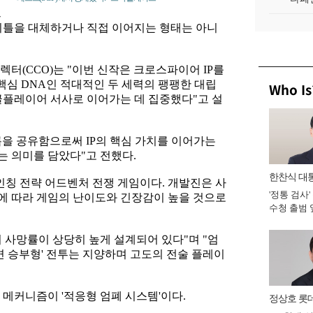
그
이틀을 대체하거나 직접 이어지는 형태는 아니
터(CCO)는 "이번 신작은 크로스파이어 IP를
핵심 DNA인 적대적인 두 세력의 팽팽한 대립
Who Is
글플레이어 서사로 이어가는 데 집중했다"고 설
을 공유함으로써 IP의 핵심 가치를 이어가는
 의미를 담았다"고 전했다.
한찬식 대
인칭 전략 어드벤처 전쟁 게임이다. 개발진은 사
'정통 검사'
비서관
에 따라 게임의 난이도와 긴장감이 높을 것으로
수청 출범
완수 맡아 [
 사망률이 상당히 높게 설계되어 있다"며 "엄
면 승부형' 전투는 지양하며 고도의 전술 플레이
 메커니즘이 '적응형 엄폐 시스템'이다.
정상호 롯