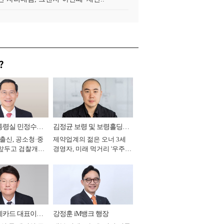
?
통령실 민정수석
김정균 보령 및 보령홀딩스
 출신, 공소청·중
제약업계의 젊은 오너 3세
대표이사 사장
 앞두고 검찰개혁
경영자, 미래 먹거리 '우주와
2026년]
헬스케어' 공들여 [2026년]
데카드 대표이사
강정훈 iM뱅크 행장