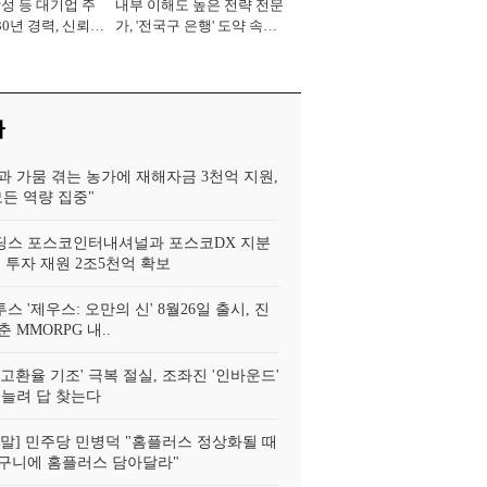
삼성 등 대기업 주
내부 이해도 높은 전략 전문
30년 경력, 신뢰
가, '전국구 은행' 도약 속도
중' [2026년]
[2026년]
사
과 가뭄 겪는 농가에 재해자금 3천억 지원,
모든 역량 집중"
스 포스코인터내셔널과 포스코DX 지분
 투자 재원 2조5천억 확보
투스 '제우스: 오만의 신' 8월26일 출시, 진
 MMORPG 내..
고환율 기조' 극복 절실, 조좌진 '인바운드'
 늘려 답 찾는다
!정말] 민주당 민병덕 "홈플러스 정상화될 때
구니에 홈플러스 담아달라"