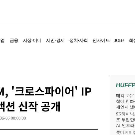
산업
금융
시장·머니
시민·경제
정치·사회
인사이트
JOB+
최
HUFF
, '크로스파이어' IP
매각 '7수
 액션 신작 공개
찰에 한화
제안서 냈
SK하이닉스
06-06 08:00:00
조 투입한다
AI 인프
롯데케미칼