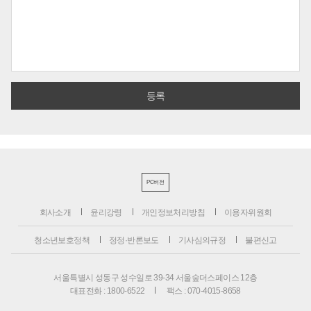
PC버전
회사소개
윤리강령
개인정보처리방침
이용자위원회
청소년보호정책
정정·반론보도
기사심의규정
불편신고
서울특별시 성동구 성수일로 39-34 서울숲더스페이스 12층
대표전화 : 1800-6522
팩스 : 070-4015-8658