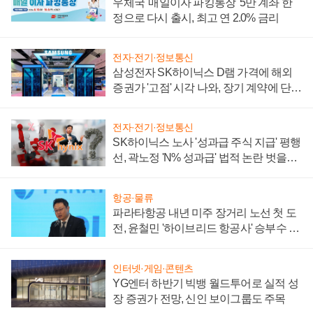
우체국 '매일이자 파킹통장' 5만 계좌 한
정으로 다시 출시, 최고 연 2.0% 금리
전자·전기·정보통신
삼성전자 SK하이닉스 D램 가격에 해외
증권가 '고점' 시각 나와, 장기 계약에 단점
부각
전자·전기·정보통신
SK하이닉스 노사 '성과급 주식 지급' 평행
선, 곽노정 'N% 성과급' 법적 논란 벗을지
주목
항공·물류
파라타항공 내년 미주 장거리 노선 첫 도
전, 윤철민 '하이브리드 항공사' 승부수 통
할까
인터넷·게임·콘텐츠
YG엔터 하반기 빅뱅 월드투어로 실적 성
장 증권가 전망, 신인 보이그룹도 주목