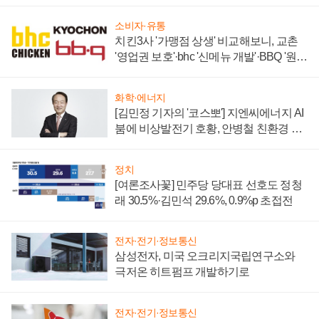
소비자·유통
치킨3사 '가맹점 상생' 비교해보니, 교촌
'영업권 보호'·bhc '신메뉴 개발'·BBQ '원가
부담'
화학·에너지
[김민정 기자의 '코스뽀'] 지엔씨에너지 AI
붐에 비상발전기 호황, 안병철 친환경 에
너지 발전전문기업 향한다
정치
[여론조사꽃] 민주당 당대표 선호도 정청
래 30.5%·김민석 29.6%, 0.9%p 초접전
전자·전기·정보통신
삼성전자, 미국 오크리지국립연구소와
극저온 히트펌프 개발하기로
전자·전기·정보통신